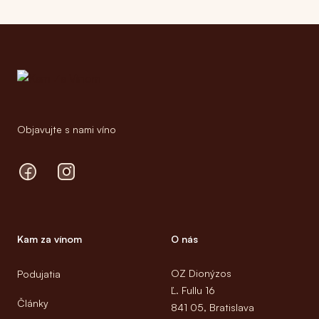
Footer
Objavujte s nami víno
Facebook
Instagram
Kam za vínom
O nás
OZ Dionýzos
Podujatia
Ľ. Fullu 16
Články
841 05, Bratislava