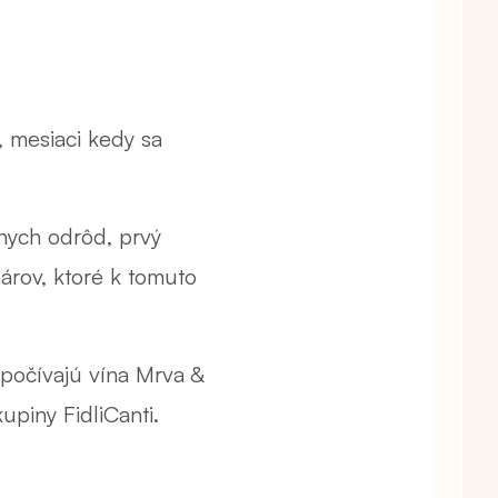
 mesiaci kedy sa
nych odrôd, prvý
árov, ktoré k tomuto
dpočívajú vína Mrva &
piny FidliCanti.