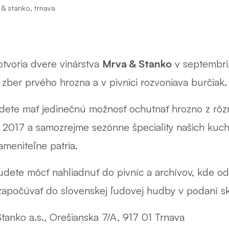
,
 & stanko
trnava
otvoria dvere vinárstva
Mrva & Stanko
v septembri,
zber prvého hrozna a v pivnici rozvoniava burčiak.
ete mať jedinečnú možnosť ochutnať hrozno z rôz
a 2017 a samozrejme sezónne špeciality našich kuch
meniteľne patria.
udete môcť nahliadnuť do pivníc a archívov, kde o
započúvať do slovenskej ľudovej hudby v podaní sku
anko a.s., Orešianska 7/A, 917 01 Trnava