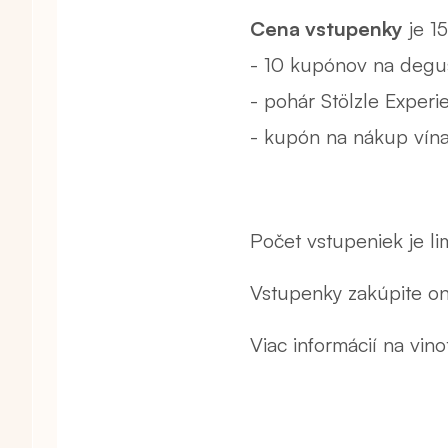
Cena vstupenky
je 1
- 10 kupónov na degus
- pohár Stölzle Exper
- kupón na nákup vína
Počet vstupeniek je li
Vstupenky zakúpite on
Viac informácií na vin