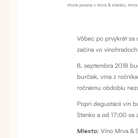
,
chute jesene v mrva & stanko
mrva
Vôbec po prvýkrát sa 
začína vo vinohradoch 
8. septembra 2018 bud
burčiak, vína z ročník
ročnému obdobiu neza
Popri degustácii vín b
Stanko a od 17:00 sa 
Miesto:
Víno Mrva & St