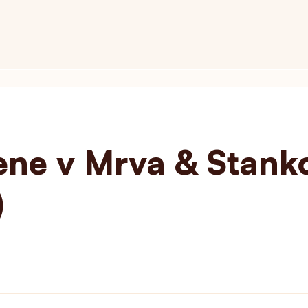
ene v Mrva & Stank
)