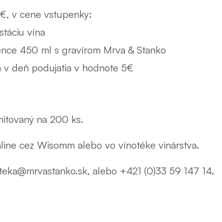
5€, v cene vstupenky:
táciu vína
ience 450 ml s gravírom Mrva & Stanko
 v deň podujatia v hodnote 5€
mitovaný na 200 ks.
line cez Wisomm alebo vo vínotéke vinárstva.
oteka@mrvastanko.sk, alebo +421 (0)33 59 147 14.