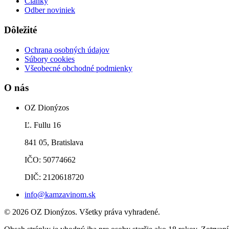
Články
Odber noviniek
Dôležité
Ochrana osobných údajov
Súbory cookies
Všeobecné obchodné podmienky
O nás
OZ Dionýzos
Ľ. Fullu 16
841 05, Bratislava
IČO: 50774662
DIČ: 2120618720
info@kamzavinom.sk
© 2026 OZ Dionýzos. Všetky práva vyhradené.