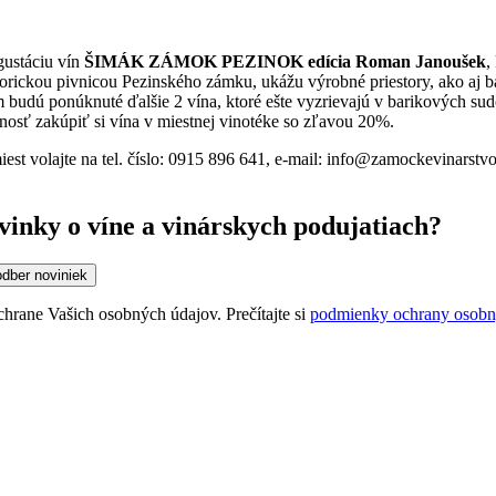
ustáciu vín
ŠIMÁK ZÁMOK PEZINOK edícia Roman Janoušek
,
torickou pivnicou Pezinského zámku, ukážu výrobné priestory, ako aj b
 budú ponúknuté ďalšie 2 vína, ktoré ešte vyzrievajú v barikových sud
osť zakúpiť si vína v miestnej vinotéke so zľavou 20%.
iest volajte na tel. číslo: 0915 896 641, e-mail: info@zamockevinarstv
vinky o víne a vinárskych podujatiach?
odber noviniek
chrane Vašich osobných údajov. Prečítajte si
podmienky ochrany osobn