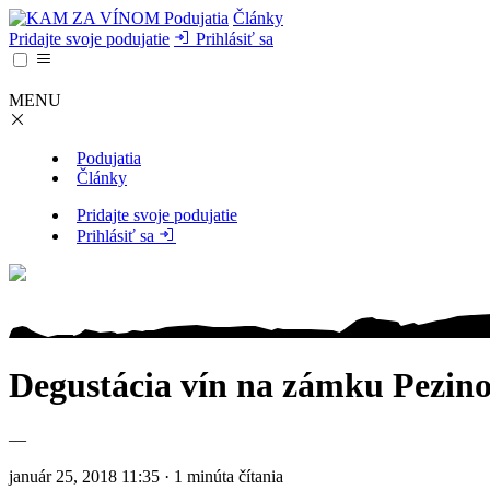
Podujatia
Články
Pridajte svoje podujatie
Prihlásiť sa
MENU
Podujatia
Články
Pridajte svoje podujatie
Prihlásiť sa
Degustácia vín na zámku Pezino
—
január 25, 2018 11:35 · 1 minúta čítania