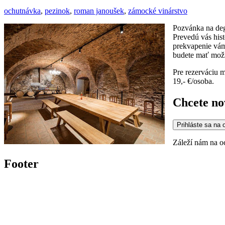
ochutnávka
,
pezinok
,
roman janoušek
,
zámocké vinárstvo
Pozvánka na deg
Prevedú vás his
prekvapenie vám
budete mať možn
Pre rezerváciu m
19,- €/osoba.
Chcete no
Prihláste sa na 
Záleží nám na o
Footer