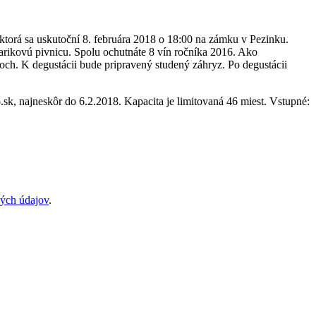
 ktorá sa uskutoční 8. februára 2018 o 18:00 na zámku v Pezinku.
arikovú pivnicu. Spolu ochutnáte 8 vín ročníka 2016. Ako
och. K degustácii bude pripravený studený záhryz. Po degustácii
o.sk, najneskôr do 6.2.2018. Kapacita je limitovaná 46 miest. Vstupné:
ých údajov
.