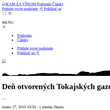
Podujatia
Články
Pridajte svoje podujatie
Prihlásiť sa
MENU
Podujatia
Články
Pridajte svoje podujatie
Prihlásiť sa
Deň otvorených Tokajských gazd
—
marec 27, 2019 10:50 · 1 minúta čítania