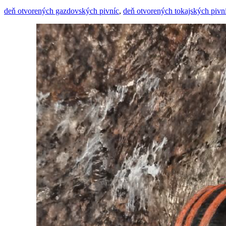
deň otvorených gazdovských pivníc
,
deň otvorených tokajských pivn