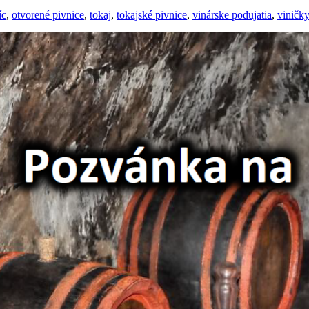
íc
,
otvorené pivnice
,
tokaj
,
tokajské pivnice
,
vinárske podujatia
,
viničk