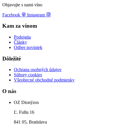
Objavujte s nami víno
Facebook
Instagram
Kam za vínom
Podujatia
Články
Odber noviniek
Dôležité
Ochrana osobných údajov
Súbory cookies
Všeobecné obchodné podmienky
O nás
OZ Dionýzos
Ľ. Fullu 16
841 05, Bratislava