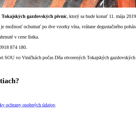
 Tokajských gazdovských pivníc
, ktorý sa bude konať 11. mája 2019
je možnosť ochutnať po dve vzorky vína, vrátane degustačného pohára
hrnuté v cene lístka.
- 0918 874 180.
pri SOU vo Viničkách počas Dňa otvorených Tokajských gazdovských 
tiach?
ky ochrany osobných údajov
.