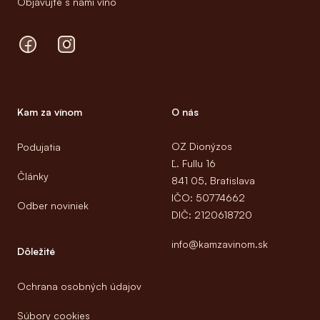
Objavujte s nami víno
Facebook
Instagram
Kam za vínom
O nás
OZ Dionýzos
Podujatia
Ľ. Fullu 16
Články
841 05, Bratislava
IČO: 50774662
Odber noviniek
DIČ: 2120618720
info@kamzavinom.sk
Dôležité
Ochrana osobných údajov
Súbory cookies