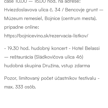
čase 10.00 – 16.00 hod. na adrese:
Hviezdoslavova ulica č. 34 / Bencovje grunt –
Múzeum remesiel, Bojnice (centrum mesta).
prípadne online:
https://bojnicevino.sk/rezervacia-listkov/
- 19.30 hod. hudobný koncert - Hotel Belassi
– reštaurácia (Sládkovičova ulica 46)
hudobná skupina Družina, vstup zdarma
Pozor, limitovaný počet účastníkov festivalu -
max. 333 osôb.