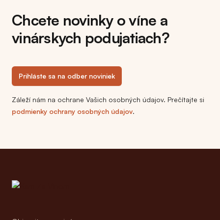
Chcete novinky o víne a
vinárskych podujatiach?
Prihláste sa na odber noviniek
Záleží nám na ochrane Vašich osobných údajov. Prečítajte si
podmienky ochrany osobných údajov
.
Footer