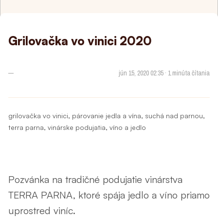
Grilovačka vo vinici 2020
—
jún 15, 2020 02:35 · 1 minúta čítania
,
,
,
grilovačka vo vinici
párovanie jedla a vína
suchá nad parnou
,
,
terra parna
vinárske podujatia
víno a jedlo
Pozvánka na tradičné podujatie vinárstva
TERRA PARNA, ktoré spája jedlo a víno priamo
uprostred viníc.