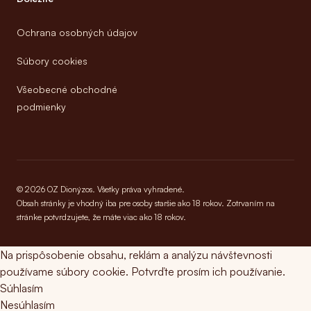
Ochrana osobných údajov
Súbory cookies
Všeobecné obchodné
podmienky
© 2026 OZ Dionýzos. Všetky práva vyhradené.
Obsah stránky je vhodný iba pre osoby staršie ako 18 rokov. Zotrvaním na
stránke potvrdzujete, že máte viac ako 18 rokov.
Na prispôsobenie obsahu, reklám a analýzu návštevnosti
používame súbory cookie. Potvrďte prosím ich používanie.
Súhlasím
Nesúhlasím