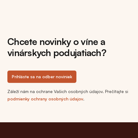
Chcete novinky o víne a
vinárskych podujatiach?
Prihláste sa na odber noviniek
Záleží nám na ochrane Vašich osobných údajov. Prečítajte si
podmienky ochrany osobných údajov
.
Footer