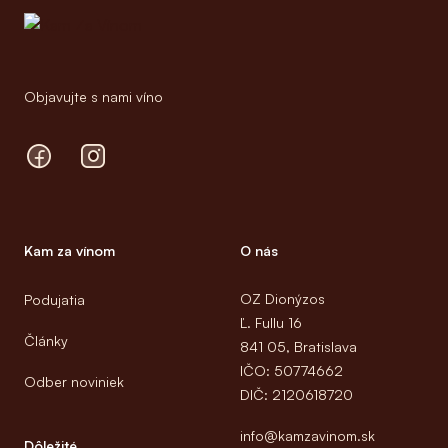
Objavujte s nami víno
Facebook
Instagram
Kam za vínom
O nás
OZ Dionýzos
Podujatia
Ľ. Fullu 16
Články
841 05, Bratislava
IČO: 50774662
Odber noviniek
DIČ: 2120618720
info@kamzavinom.sk
Dôležité