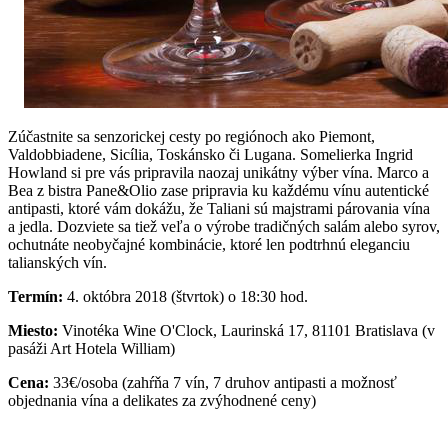
Zúčastnite sa senzorickej cesty po regiónoch ako Piemont,
Valdobbiadene, Sicília, Toskánsko či Lugana. Somelierka Ingrid
Howland si pre vás pripravila naozaj unikátny výber vína. Marco a
Bea z bistra Pane&Olio zase pripravia ku každému vínu autentické
antipasti, ktoré vám dokážu, že Taliani sú majstrami párovania vína
a jedla. Dozviete sa tiež veľa o výrobe tradičných salám alebo syrov,
ochutnáte neobyčajné kombinácie, ktoré len podtrhnú eleganciu
talianských vín.
Termín:
4. októbra 2018 (štvrtok) o 18:30 hod.
Miesto:
Vinotéka Wine O'Clock, Laurinská 17, 81101 Bratislava (v
pasáži Art Hotela William)
Cena:
33€/osoba (zahŕňa 7 vín, 7 druhov antipasti a možnosť
objednania vína a delikates za zvýhodnené ceny)