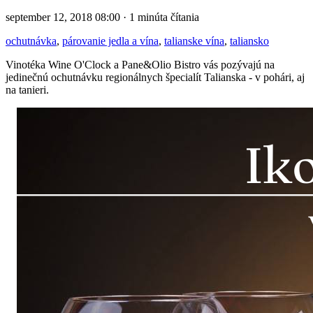
september 12, 2018 08:00 · 1 minúta čítania
ochutnávka
,
párovanie jedla a vína
,
talianske vína
,
taliansko
Vinotéka Wine O'Clock a Pane&Olio Bistro vás pozývajú na
jedinečnú ochutnávku regionálnych špecialít Talianska - v pohári, aj
na tanieri.