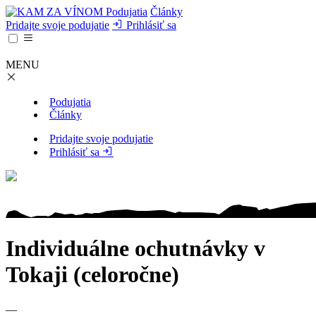
Podujatia
Články
Pridajte svoje podujatie
Prihlásiť sa
MENU
Podujatia
Články
Pridajte svoje podujatie
Prihlásiť sa
Individuálne ochutnávky v
Tokaji (celoročne)
—