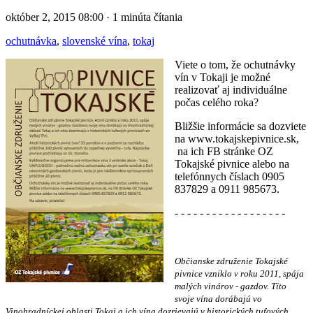
október 2, 2015 08:00 · 1 minúta čítania
ochutnávka
,
slovenské vína
,
tokaj
Viete o tom, že ochutnávky
vín v Tokaji je možné
realizovať aj individuálne
počas celého roka?
Bližšie informácie sa dozviete
na www.tokajskepivnice.sk,
na ich FB stránke OZ
Tokajské pivnice alebo na
telefónnych číslach 0905
837829 a 0911 985673.
- - - - - - - - - - - - - - - - - -
Občianske združenie Tokajské
pivnice vzniklo v roku 2011, spája
malých vinárov - gazdov. Títo
svoje vína dorábajú vo
Vinohradníckej oblasti Tokaj a ich vína dozrievajú v historických tufových