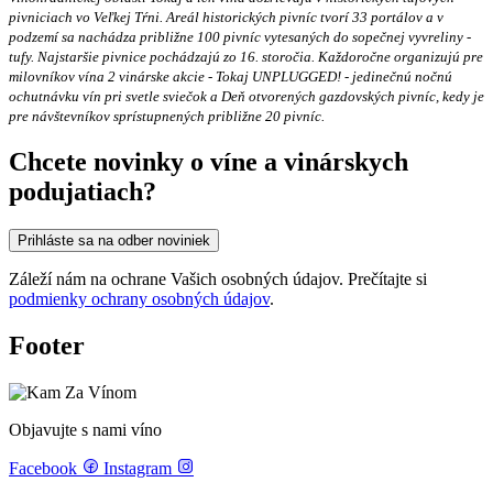
pivniciach vo Veľkej Tŕni. Areál historických pivníc tvorí 33 portálov a v
podzemí sa nachádza približne 100 pivníc vytesaných do sopečnej vyvreliny -
tufy. Najstaršie pivnice pochádzajú zo 16. storočia. Každoročne organizujú pre
milovníkov vína 2 vinárske akcie - Tokaj UNPLUGGED! - jedinečnú nočnú
ochutnávku vín pri svetle sviečok a Deň otvorených gazdovských pivníc, kedy je
pre návštevníkov sprístupnených približne 20 pivníc.
Chcete novinky o víne a vinárskych
podujatiach?
Prihláste sa na odber noviniek
Záleží nám na ochrane Vašich osobných údajov. Prečítajte si
podmienky ochrany osobných údajov
.
Footer
Objavujte s nami víno
Facebook
Instagram