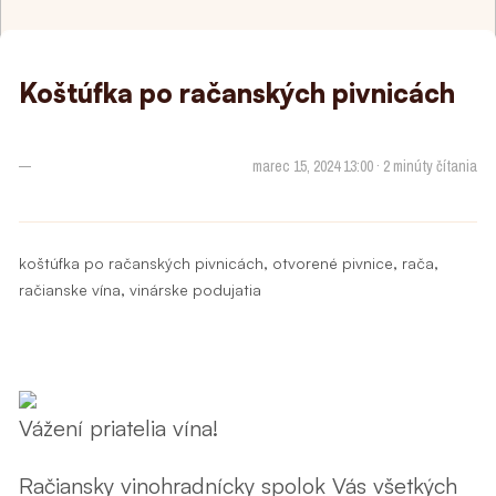
Koštúfka po račanských pivnicách
—
marec 15, 2024 13:00 · 2 minúty čítania
,
,
,
koštúfka po račanských pivnicách
otvorené pivnice
rača
,
račianske vína
vinárske podujatia
Vážení priatelia vína!
Račiansky vinohradnícky spolok Vás všetkých