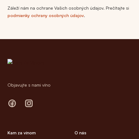
Záleží nám na ochrane Vašich osobných údajov. Prečítajte si
podmienky ochrany osobných údajov
.
Footer
Objavujte s nami víno
Facebook
Instagram
Kam za vínom
O nás