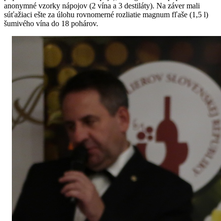
anonymné vzorky nápojov (2 vína a 3 destiláty). Na záver mali
súťažiaci ešte za úlohu rovnomerné rozliatie magnum fľaše (1,5 l)
šumivého vína do 18 pohárov.