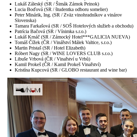
Lukáš Záleský (SR / Šimák Zámok Peinok)
Lucia Boďová (SR / študentka odboru somelier)
Peter Minárik, Ing. (SR / Zväz vinohradníkov a vinárov
Slovenska)
Tamara Farkašová (SR / SOŠ Hotelových služieb a obchodu)
Patrícia Bačová (SR / Vínimka s.r.o.)
Lukáš Krnáč (SR / Zámocký Hotel***GALICIA NUEVA)
Tomáš Čížek (ČR / Vinářství Málek Valtice, s.r.o.)
Martin Pristaš (SR / Hotel Elizabeth)
Róbert Nagy (SR / WINE LOVERS CLUB s.r.o.)
Libuše Vrbová (ČR / Vinařství u Vrbů)
Kamil Prokeš (ČR / Kamil Prokeš Vinařství)
Kristína Kupcová (SR / GLOBO restaurant and wine bar)