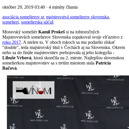
október 29, 2019 03:40 · 4 minúty čítania
asociácia somelierov sr
,
majstrovstvá somelierov slovenska
,
somelieri
,
somelierska súťaž
Moravský someliér
Kamil Prokeš
si na tohtoročných
Majstrovstvách somelierov Slovenska zopakoval svoje víťazstvo z
roku 2017
. A nielen to. V oboch rokoch sa mu podarilo získať
"double", teda majstrovský titul v Čechách aj na Slovensku. Okrem
neho sa do finále majstrovstiev prebojovala aj jeho kolegyňa -
Libuše Vrbová
, ktorá skončila na 2. mieste. Najlepšou slovenskou
somelierkou majstrovstiev sa s tretím miestom stala
Patrícia
Bačová
.