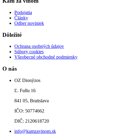
Kam za vínom
Podujatia
Články
Odber noviniek
Dôležité
Ochrana osobných údajov
Súbory cookies
Všeobecné obchodné podmienky
O nás
OZ Dionýzos
Ľ. Fullu 16
841 05, Bratislava
IČO: 50774662
DIČ: 2120618720
info@kamzavinom.sk