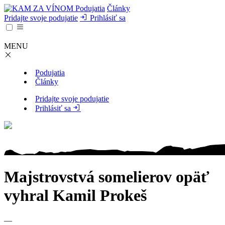
Podujatia
Články
Pridajte svoje podujatie
Prihlásiť sa
MENU
Podujatia
Články
Pridajte svoje podujatie
Prihlásiť sa
Majstrovstvá somelierov opäť
vyhral Kamil Prokeš
—