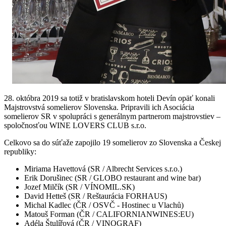
28. októbra 2019 sa totiž v bratislavskom hoteli Devín opäť konali
Majstrovstvá somelierov Slovenska. Pripravili ich Asociácia
somelierov SR v spolupráci s generálnym partnerom majstrovstiev –
spoločnosťou WINE LOVERS CLUB s.r.o.
Celkovo sa do súťaže zapojilo 19 somelierov zo Slovenska a Českej
republiky:
Miriama Havettová (SR / Albrecht Services s.r.o.)
Erik Dorušinec (SR / GLOBO restaurant and wine bar)
Jozef Milčík (SR / VÍNOMIL.SK)
David Hetteš (SR / Reštaurácia FORHAUS)
Michal Kadlec (ČR / OSVČ - Hostinec u Vlachů)
Matouš Forman (ČR / CALIFORNIANWINES:EU)
Adéla Štulířová (ČR / VINOGRAF)