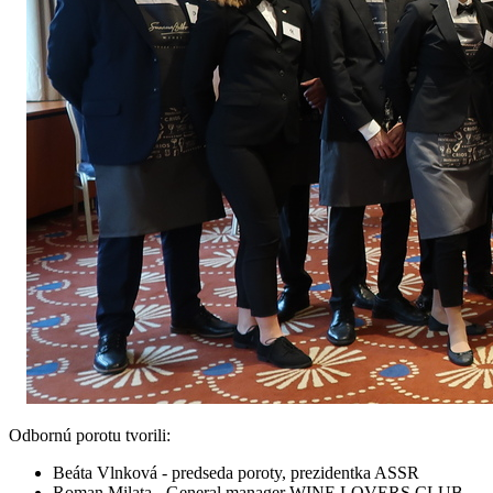
Odbornú porotu tvorili:
Beáta Vlnková - predseda poroty, prezidentka ASSR
Roman Milata - General manager WINE LOVERS CLUB