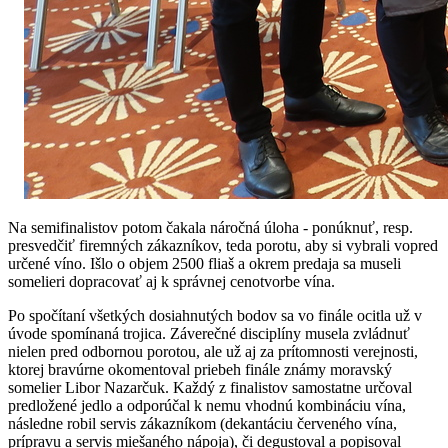
Na semifinalistov potom čakala náročná úloha - ponúknuť, resp.
presvedčiť firemných zákazníkov, teda porotu, aby si vybrali vopred
určené víno. Išlo o objem 2500 fliaš a okrem predaja sa museli
somelieri dopracovať aj k správnej cenotvorbe vína.
Po spočítaní všetkých dosiahnutých bodov sa vo finále ocitla už v
úvode spomínaná trojica. Záverečné disciplíny musela zvládnuť
nielen pred odbornou porotou, ale už aj za prítomnosti verejnosti,
ktorej bravúrne okomentoval priebeh finále známy moravský
somelier Libor Nazarčuk. Každý z finalistov samostatne určoval
predložené jedlo a odporúčal k nemu vhodnú kombináciu vína,
následne robil servis zákazníkom (dekantáciu červeného vína,
prípravu a servis miešaného nápoja), či degustoval a popisoval