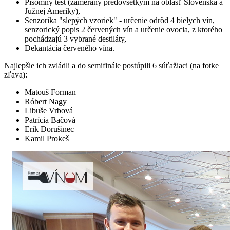
Písomný test (zameraný predovšetkým na oblasť Slovenska a
Južnej Ameriky),
Senzorika "slepých vzoriek" - určenie odrôd 4 bielych vín,
senzorický popis 2 červených vín a určenie ovocia, z ktorého
pochádzajú 3 vybrané destiláty,
Dekantácia červeného vína.
Najlepšie ich zvládli a do semifinále postúpili 6 súťažiaci (na fotke
zľava):
Matouš Forman
Róbert Nagy
Libuše Vrbová
Patrícia Bačová
Erik Dorušinec
Kamil Prokeš