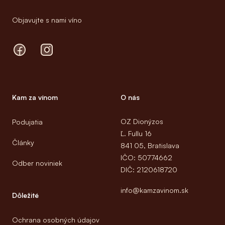
Objavujte s nami víno
Facebook
Instagram
Kam za vínom
O nás
OZ Dionýzos
Podujatia
Ľ. Fullu 16
Články
841 05, Bratislava
IČO: 50774662
Odber noviniek
DIČ: 2120618720
info@kamzavinom.sk
Dôležité
Ochrana osobných údajov