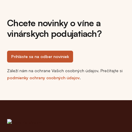
Chcete novinky o víne a
vinárskych podujatiach?
Prihláste sa na odber noviniek
Záleží nám na ochrane Vašich osobných údajov. Prečítajte si
podmienky ochrany osobných údajov
.
Footer