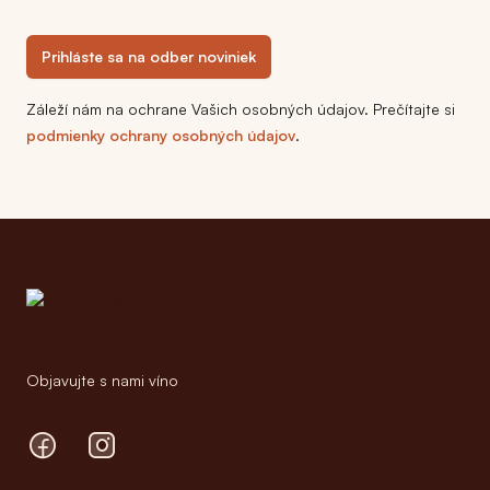
Prihláste sa na odber noviniek
Záleží nám na ochrane Vašich osobných údajov. Prečítajte si
podmienky ochrany osobných údajov
.
Footer
Objavujte s nami víno
Facebook
Instagram