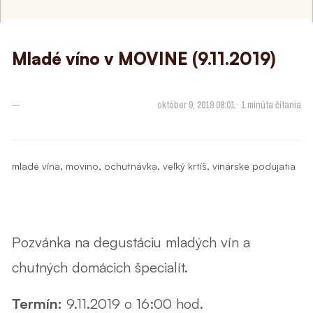
Mladé víno v MOVINE (9.11.2019)
—
október 9, 2019 08:01 · 1 minúta čítania
,
,
,
,
mladé vína
movino
ochutnávka
veľký krtíš
vinárske podujatia
Pozvánka na degustáciu mladých vín a
chutných domácich špecialít.
Termín:
9.11.2019 o 16:00 hod.