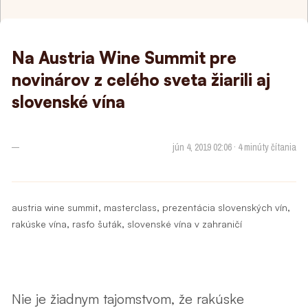
Na Austria Wine Summit pre
novinárov z celého sveta žiarili aj
slovenské vína
—
jún 4, 2019 02:06 · 4 minúty čítania
,
,
,
austria wine summit
masterclass
prezentácia slovenských vín
,
,
rakúske vína
rasťo šuták
slovenské vína v zahraničí
Nie je žiadnym tajomstvom, že rakúske