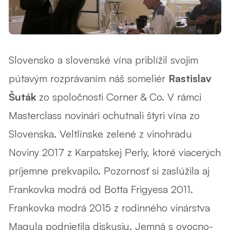
Slovensko a slovenské vína priblížil svojim
pútavým rozprávaním náš someliér
Rastislav
Šuták
zo spoločnosti Corner & Co. V rámci
Masterclass novinári ochutnali štyri vína zo
Slovenska. Veltlínske zelené z vinohradu
Noviny 2017 z
Karpatskej Perly
, ktoré viacerých
príjemne prekvapilo. Pozornosť si zaslúžila aj
Frankovka modrá od Botta Frigyesa 2011.
Frankovka modrá 2015 z rodinného vinárstva
Magula podnietila diskusiu. Jemná s ovocno-