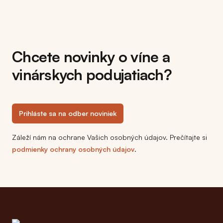
Chcete novinky o víne a
vinárskych podujatiach?
Prihláste sa na odber noviniek
Záleží nám na ochrane Vašich osobných údajov. Prečítajte si
podmienky ochrany osobných údajov
.
Footer