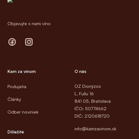
Objavujte s nami víno
Facebook
Instagram
Kam za vínom
O nás
OZ Dionýzos
Podujatia
Ľ. Fullu 16
Články
841 05, Bratislava
IČO: 50774662
Odber noviniek
DIČ: 2120618720
info@kamzavinom.sk
Dôležité