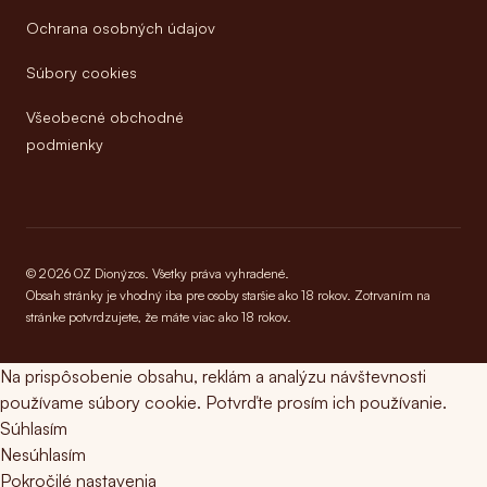
Ochrana osobných údajov
Súbory cookies
Všeobecné obchodné
podmienky
© 2026 OZ Dionýzos. Všetky práva vyhradené.
Obsah stránky je vhodný iba pre osoby staršie ako 18 rokov. Zotrvaním na
stránke potvrdzujete, že máte viac ako 18 rokov.
Na prispôsobenie obsahu, reklám a analýzu návštevnosti
používame súbory cookie. Potvrďte prosím ich používanie.
Súhlasím
Nesúhlasím
Pokročilé nastavenia