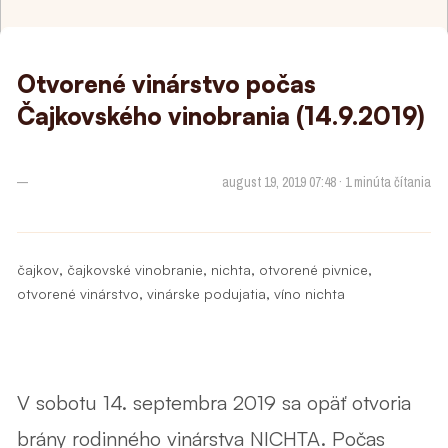
Otvorené vinárstvo počas
Čajkovského vinobrania (14.9.2019)
—
august 19, 2019 07:48 · 1 minúta čítania
,
,
,
,
čajkov
čajkovské vinobranie
nichta
otvorené pivnice
,
,
otvorené vinárstvo
vinárske podujatia
víno nichta
V sobotu 14. septembra 2019 sa opäť otvoria
brány rodinného vinárstva NICHTA. Počas