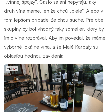
„vínnej špajzy“. Často sa ani nepýtajú, aký
druh vína máme, len že chcú „biele“. Alebo v
tom lepšom prípade, že chcú suché. Pre obe
skupiny by bol vhodný taký somelier, ktorý by
im o víne rozprával. Aby im povedal, že máme
výborné lokálne vína, a že Malé Karpaty sú
oblasťou hodnou závidenia.