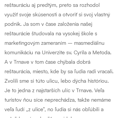
reštauráciu aj predtým, preto sa rozhodol
využiť svoje skúsenosti a otvoriť si svoj vlastný
podnik. Ja som v čase založenia našej
reštaurácie študovala na vysokej škole s
marketingovým zameraním – masmediálnu
komunikáciu na Univerzite sv. Cyrila a Metoda.
A v Trnave v tom čase chýbala dobrá
reštaurácia, miesto, kde by sa ľudia radi vracali.
Zvolili sme si túto ulicu, lebo dýcha históriou.
Je to jedna z najstarších ulíc v Trnave. Veľa
turistov ňou síce neprechádza, takže nemáme
veľa ľudí „z ulice“, no ľudia si nás obľúbili a