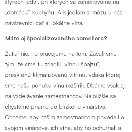
štyroch jedál, pri ktorých sa zameriavame na
„domácu“ kuchyňu. A k jedlám si môžu u nás
návštevníci dať aj lokálne vína.
Máte aj špecializovaného someliera?
Zatiaľ nie, no pracujeme na tom. Začali sme
tým, že sme tu zriadili „vínnu špajzu“,
presklenú klimatizovanú vitrínu, vďaka ktorej
sme našu ponuku vína rozšírili. Dbáme však aj
na vzdelávanie zamestnancov. Najbližšie sa
chystáme priamo do blízkeho vinárstva.
Chceme, aby našim zamestnancom povedali o
svojom vinárstve, ich víne, aby ho ochutnali a