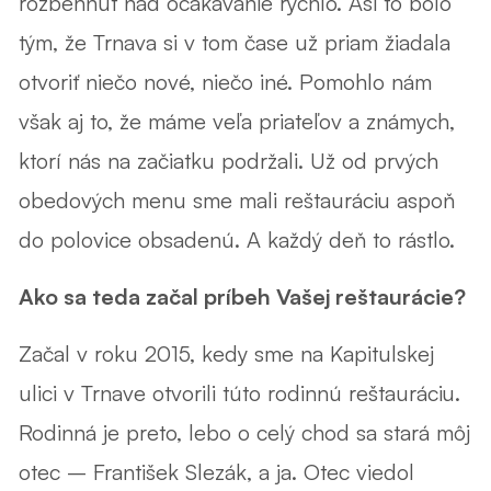
rozbehnúť nad očakávanie rýchlo. Asi to bolo
tým, že Trnava si v tom čase už priam žiadala
otvoriť niečo nové, niečo iné. Pomohlo nám
však aj to, že máme veľa priateľov a známych,
ktorí nás na začiatku podržali. Už od prvých
obedových menu sme mali reštauráciu aspoň
do polovice obsadenú. A každý deň to rástlo.
Ako sa teda začal príbeh Vašej reštaurácie?
Začal v roku 2015, kedy sme na Kapitulskej
ulici v Trnave otvorili túto rodinnú reštauráciu.
Rodinná je preto, lebo o celý chod sa stará môj
otec – František Slezák, a ja. Otec viedol