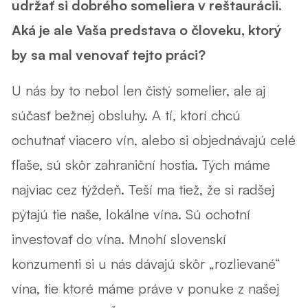
udržať si dobrého someliera v reštaurácii.
Aká je ale Vaša predstava o človeku, ktorý
by sa mal venovať tejto práci?
U nás by to nebol len čistý somelier, ale aj
súčasť bežnej obsluhy. A tí, ktorí chcú
ochutnať viacero vín, alebo si objednávajú celé
fľaše, sú skôr zahraniční hostia. Tých máme
najviac cez týždeň. Teší ma tiež, že si radšej
pýtajú tie naše, lokálne vína. Sú ochotní
investovať do vína. Mnohí slovenskí
konzumenti si u nás dávajú skôr „rozlievané“
vína, tie ktoré máme práve v ponuke z našej