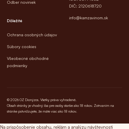
Odber noviniek
DIČ: 2120618720
info@kamzavinom.sk
Dôležité
Ochrana osobných údajov
Súbory cookies
Všeobecné obchodné
podmienky
© 2026 OZ Dionýzos. Všetky práva vyhradené.
Obsah stránky je vhodný iba pre osoby staršie ako 18 rokov. Zotrvaním na
stránke potvrdzujete, že máte viac ako 18 rokov.
Na prispôsobenie obsahu, reklám a analýzu návštevnosti