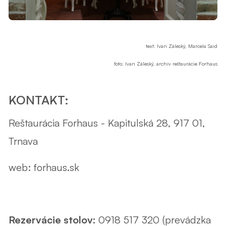
text: Ivan Záleský, Marcela Said
foto: Ivan Záleský, archív reštaurácie Forhaus
KONTAKT:
Reštaurácia Forhaus - Kapitulská 28, 917 01,
Trnava
web:
forhaus.sk
Rezervácie stolov:
0918 517 320 (prevádzka