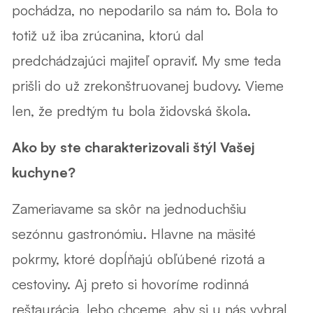
pochádza, no nepodarilo sa nám to. Bola to
totiž už iba zrúcanina, ktorú dal
predchádzajúci majiteľ opraviť. My sme teda
prišli do už zrekonštruovanej budovy. Vieme
len, že predtým tu bola židovská škola.
Ako by ste charakterizovali štýl Vašej
kuchyne?
Zameriavame sa skôr na jednoduchšiu
sezónnu gastronómiu. Hlavne na mäsité
pokrmy, ktoré dopĺňajú obľúbené rizotá a
cestoviny. Aj preto si hovoríme rodinná
reštaurácia, lebo chceme, aby si u nás vybral