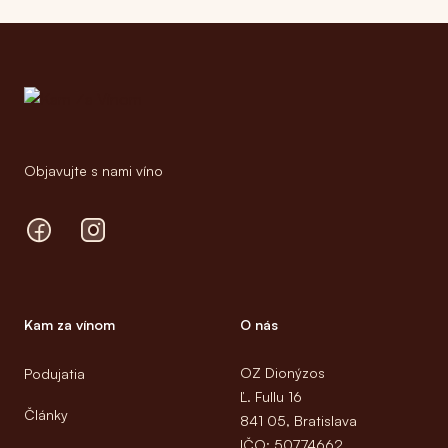
Footer
Objavujte s nami víno
Facebook
Instagram
Kam za vínom
O nás
OZ Dionýzos
Podujatia
Ľ. Fullu 16
Články
841 05, Bratislava
IČO: 50774662