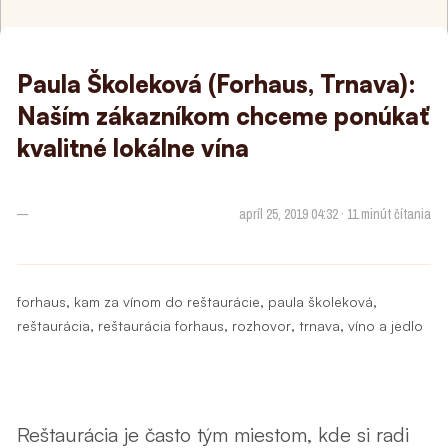
Paula Školeková (Forhaus, Trnava):
Naším zákazníkom chceme ponúkať
kvalitné lokálne vína
—
apríl 25, 2019 04:32 · 11 minút čítania
,
,
,
forhaus
kam za vínom do reštaurácie
paula školeková
,
,
,
,
reštaurácia
reštaurácia forhaus
rozhovor
trnava
víno a jedlo
Reštaurácia je často tým miestom, kde si radi