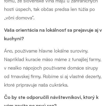
tomu, že slovenské vína majú u zahraničných
hostí úspech, tak občas predsa len túžia po
„vôni domova“.
Vaša orientácia na lokálnosť sa prejavuje aj v
kuchyni?
Áno, používame hlavne lokálne suroviny.
Napríklad kuracie mäso máme z tunajšej farmy,
v nealko nápojoch používame domáce sirupy
od trnavskej firmy. Robíme si aj vlastné dezerty,
ktoré pripravuje naša cukrárka.
Čo by ste odporučili návštevníkovi, ktorý k
vám zavíta po prvý raz?