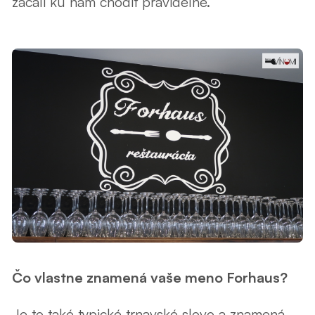
začali ku nám chodiť pravidelne.
Čo vlastne znamená vaše meno Forhaus?
Je to také typické trnavské slovo a znamená