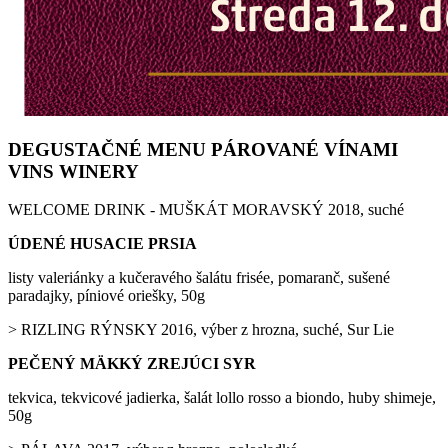
DEGUSTAČNÉ MENU PÁROVANÉ VÍNAMI
VINS WINERY
WELCOME DRINK - MUŠKÁT MORAVSKÝ 2018, suché
ÚDENÉ HUSACIE PRSIA
listy valeriánky a kučeravého šalátu frisée, pomaranč, sušené
paradajky, píniové oriešky, 50g
> RIZLING RÝNSKY 2016, výber z hrozna, suché, Sur Lie
PEČENÝ MÄKKÝ ZREJÚCI SYR
tekvica, tekvicové jadierka, šalát lollo rosso a biondo, huby shimeje,
50g