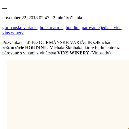
—
november 22, 2018 02:47 · 2 minúty čítania
gurmánske variácie
,
hotel marrols
,
houdini
,
párovanie jedla a vína
,
vins winery
Pozvánka na ďalšie GURMÁNSKE VARIÁCIE šéfkuchára
reštaurácie HOUDINI
- Michala Škrabáka, ktoré budú tentoraz
párované s vínami z vinárstva
VINS WINERY
(Vinosady).