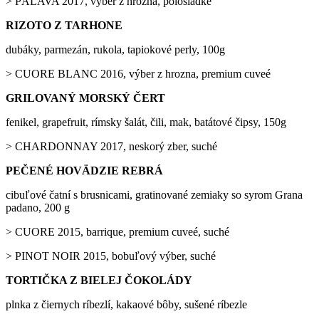
> PÁLAVA 2017, výber z hrozna, polosladké
RIZOTO Z TARHONE
dubáky, parmezán, rukola, tapiokové perly, 100g
> CUORE BLANC 2016, výber z hrozna, premium cuveé
GRILOVANÝ MORSKÝ ČERT
fenikel, grapefruit, rímsky šalát, čili, mak, batátové čipsy, 150g
> CHARDONNAY 2017, neskorý zber, suché
PEČENÉ HOVÄDZIE REBRÁ
cibuľové čatní s brusnicami, gratinované zemiaky so syrom Grana
padano, 200 g
> CUORE 2015, barrique, premium cuveé, suché
> PINOT NOIR 2015, bobuľový výber, suché
TORTIČKA Z BIELEJ ČOKOLÁDY
plnka z čiernych ríbezlí, kakaové bôby, sušené ríbezle