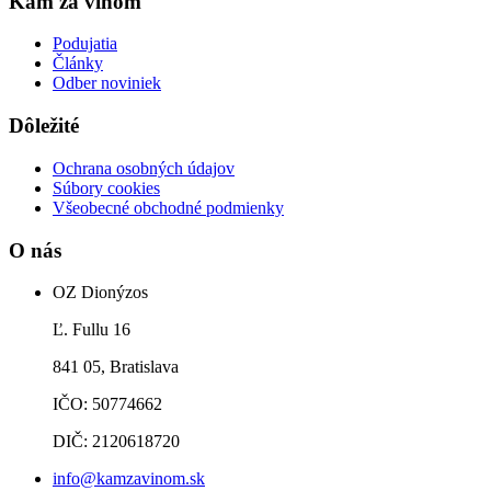
Kam za vínom
Podujatia
Články
Odber noviniek
Dôležité
Ochrana osobných údajov
Súbory cookies
Všeobecné obchodné podmienky
O nás
OZ Dionýzos
Ľ. Fullu 16
841 05, Bratislava
IČO: 50774662
DIČ: 2120618720
info@kamzavinom.sk