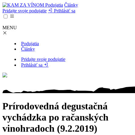
Podujatia
Články
Pridajte svoje podujatie
Prihlásiť sa
MENU
Podujatia
Články
Pridajte svoje podujatie
Prihlásiť sa
Prírodovedná degustačná
vychádzka po račanských
vinohradoch (9.2.2019)