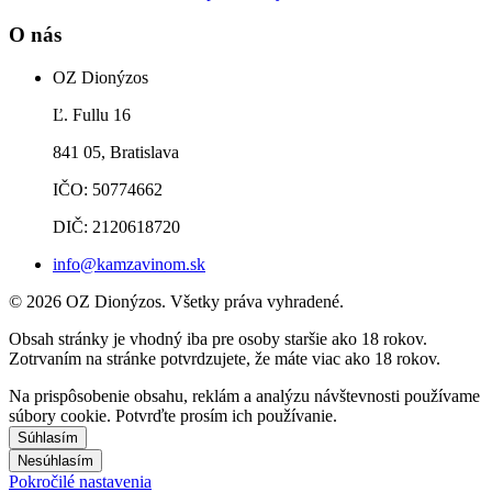
O nás
OZ Dionýzos
Ľ. Fullu 16
841 05, Bratislava
IČO: 50774662
DIČ: 2120618720
info@kamzavinom.sk
© 2026 OZ Dionýzos. Všetky práva vyhradené.
Obsah stránky je vhodný iba pre osoby staršie ako 18 rokov.
Zotrvaním na stránke potvrdzujete, že máte viac ako 18 rokov.
Na prispôsobenie obsahu, reklám a analýzu návštevnosti používame
súbory cookie. Potvrďte prosím ich používanie.
Súhlasím
Nesúhlasím
Pokročilé nastavenia