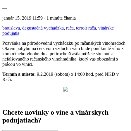
—
január 15, 2019 11:59 · 1 minúta čítania
bratislava
,
degustačná vychádzka
,
rača
,
terroir rača
,
vinárske
podujatia
Pozvánka na prírodovednú vychádzku po račanských vinohradoch.
Okrem pohybu na čerstvom vzduchu vám bude ponúknuté víno z
konkrétneho vinohradu a pri troche šťastia môžete stretnúť aj
nefalšovaného račanského vinohradníka, ktorý vás oboznámi s
prácou vo vinici.
Termín a miesto:
9.2.2019 (sobotu) o 14:00 hod. pred NKD v
Rači.
Chcete novinky o víne a vinárskych
podujatiach?