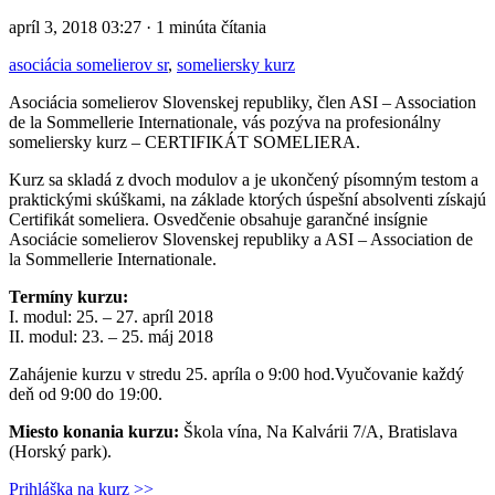
apríl 3, 2018 03:27 · 1 minúta čítania
asociácia somelierov sr
,
someliersky kurz
Asociácia somelierov Slovenskej republiky, člen ASI – Association
de la Sommellerie Internationale, vás pozýva na profesionálny
someliersky kurz – CERTIFIKÁT SOMELIERA.
Kurz sa skladá z dvoch modulov a je ukončený písomným testom a
praktickými skúškami, na základe ktorých úspešní absolventi získajú
Certifikát someliera. Osvedčenie obsahuje garančné insígnie
Asociácie somelierov Slovenskej republiky a ASI – Association de
la Sommellerie Internationale.
Termíny kurzu:
I. modul: 25. – 27. apríl 2018
II. modul: 23. – 25. máj 2018
Zahájenie kurzu v stredu 25. apríla o 9:00 hod.Vyučovanie každý
deň od 9:00 do 19:00.
Miesto konania kurzu:
Škola vína, Na Kalvárii 7/A, Bratislava
(Horský park).
Prihláška na kurz >>