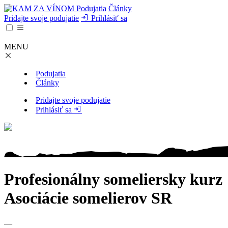
Podujatia
Články
Pridajte svoje podujatie
Prihlásiť sa
MENU
Podujatia
Články
Pridajte svoje podujatie
Prihlásiť sa
Profesionálny someliersky kurz
Asociácie somelierov SR
—