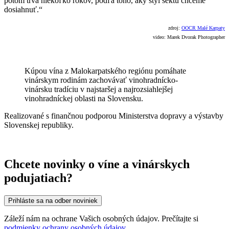
potom trvá niekoľko rokov, podľa toho, aký štýl sektu chceme
dosiahnuť.“
zdroj:
OOCR Malé Karpaty
video: Marek Dvorak Photographer
Kúpou vína z Malokarpatského regiónu pomáhate
vinárskym rodinám zachovávať vinohradnícko-
vinársku tradíciu v najstaršej a najrozsiahlejšej
vinohradníckej oblasti na Slovensku.
Realizované s finančnou podporou Ministerstva dopravy a výstavby
Slovenskej republiky.
Chcete novinky o víne a vinárskych
podujatiach?
Prihláste sa na odber noviniek
Záleží nám na ochrane Vašich osobných údajov. Prečítajte si
podmienky ochrany osobných údajov
.