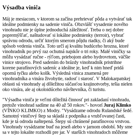
Výsadba viniča
Máj je mesiacom, v ktorom sa začína prehrievať pôda a vytvárať tak
ideálne podmienky na sadenie viniča. Obzvlášť vysadenie nového
vinohradu nie je úplne jednoduchá záležitosť. Treba o nej dobre
popremýšľať, naštudovať si lokálne podmienky (terroir), vybrať
správnu odrodu, určiť ktorým smerom pôjdu riadky, či aký bude
spôsob vedenia viniča. Toto určí aj kvalitu budúceho hrozna, ktoré
vinohradník po prvý raz ochutná najskôr o tri roky. Malé viničky sa
môžu vysádzať ručne - rýľom, priebojom alebo hydrovrtom, väčšie
vinice strojovo. Pred sadením do brázdy vinohradník pristrihne
korene parafínových sadeníc a ideálne je, keď k nim hneď pridá
opornú tyčku alebo kolík. Výsledná vinica znamená pre
vinohradníka a vinára živobytie, radosť i starosť. V Malokarpatskej
oblasti sú vinohrady aj dôležitou súčasťou krajinotvorby, tešia nielen
oko vinára, ale aj okoloidúceho návštevníka, či turistu.
"Výsadba viniča je veľmi dôležitá činnosť pri zakladaní vinohradu,
pretože vinohrad sadíme na 40 až 50 rokov."- hovorí
Juraj Klimko
(VÍNKO KLIMKO) z Modry. "Vysádzame odrodu Rulandské šedé.
Samotný viničový štep sa skladá z podpníka a vrubľovanej časti,
kde je tá odroda naštepená. Štepy sú chránené parafínovou vrstvou.
Vinohrady vysádzame buď na jeseň alebo v jarnom období. My sme
sa v tejto lokalite rozhodli pre jar. V starších vinohradoch môžeme