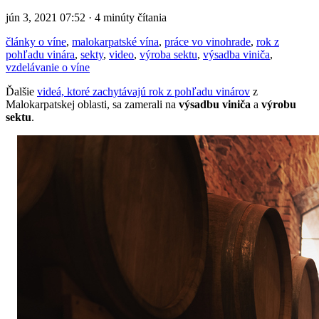
jún 3, 2021 07:52 · 4 minúty čítania
články o víne
,
malokarpatské vína
,
práce vo vinohrade
,
rok z
pohľadu vinára
,
sekty
,
video
,
výroba sektu
,
výsadba viniča
,
vzdelávanie o víne
Ďalšie
videá, ktoré zachytávajú rok z pohľadu vinárov
z
Malokarpatskej oblasti, sa zamerali na
výsadbu viniča
a
výrobu
sektu
.