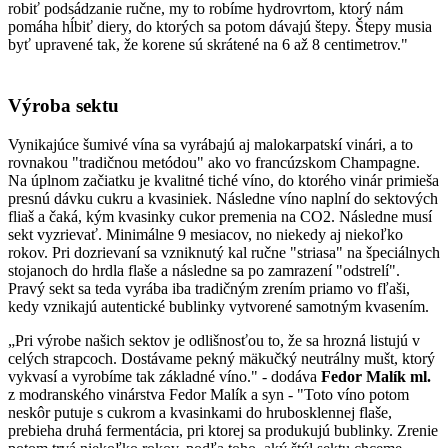
robiť podsádzanie ručne, my to robíme hydrovrtom, ktorý nám
pomáha hĺbiť diery, do ktorých sa potom dávajú štepy. Štepy musia
byť upravené tak, že korene sú skrátené na 6 až 8 centimetrov."
Výroba sektu
Vynikajúce šumivé vína sa vyrábajú aj malokarpatskí vinári, a to
rovnakou "tradičnou metódou" ako vo francúzskom Champagne.
Na úplnom začiatku je kvalitné tiché víno, do ktorého vinár primieša
presnú dávku cukru a kvasiniek. Následne víno naplní do sektových
fliaš a čaká, kým kvasinky cukor premenia na CO2. Následne musí
sekt vyzrievať. Minimálne 9 mesiacov, no niekedy aj niekoľko
rokov. Pri dozrievaní sa vzniknutý kal ručne "striasa" na špeciálnych
stojanoch do hrdla flaše a následne sa po zamrazení "odstrelí".
Pravý sekt sa teda vyrába iba tradičným zrením priamo vo fľaši,
kedy vznikajú autentické bublinky vytvorené samotným kvasením.
„Pri výrobe našich sektov je odlišnosťou to, že sa hrozná listujú v
celých strapcoch. Dostávame pekný mäkučký neutrálny mušt, ktorý
vykvasí a vyrobíme tak základné víno." - dodáva
Fedor Malík ml.
z modranského vinárstva Fedor Malík a syn - "Toto víno potom
neskôr putuje s cukrom a kvasinkami do hrubosklennej flaše,
prebieha druhá fermentácia, pri ktorej sa produkujú bublinky. Zrenie