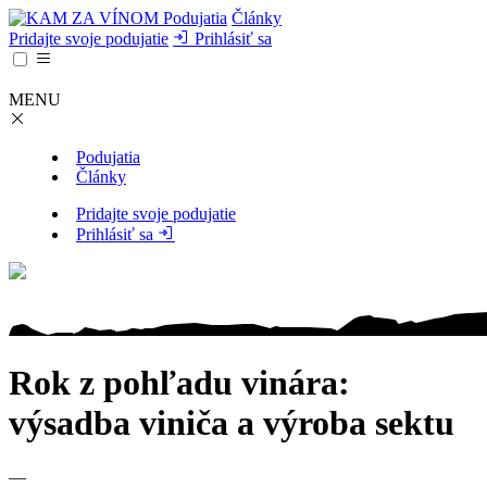
Podujatia
Články
Pridajte svoje podujatie
Prihlásiť sa
MENU
Podujatia
Články
Pridajte svoje podujatie
Prihlásiť sa
Rok z pohľadu vinára:
výsadba viniča a výroba sektu
—