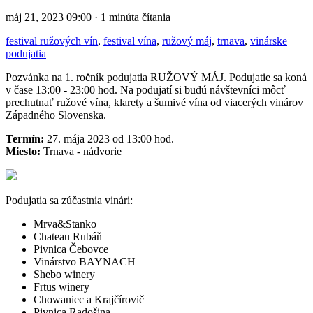
máj 21, 2023 09:00 · 1 minúta čítania
festival ružových vín
,
festival vína
,
ružový máj
,
trnava
,
vinárske
podujatia
Pozvánka na 1. ročník podujatia RUŽOVÝ MÁJ. Podujatie sa koná
v čase 13:00 - 23:00 hod. Na podujatí si budú návštevníci môcť
prechutnať ružové vína, klarety a šumivé vína od viacerých vinárov
Západného Slovenska.
Termín:
27. mája 2023 od 13:00 hod.
Miesto:
Trnava - nádvorie
Podujatia sa zúčastnia vinári:
Mrva&Stanko
Chateau Rubáň
Pivnica Čebovce
Vinárstvo BAYNACH
Shebo winery
Frtus winery
Chowaniec a Krajčírovič
Pivnica Radošina