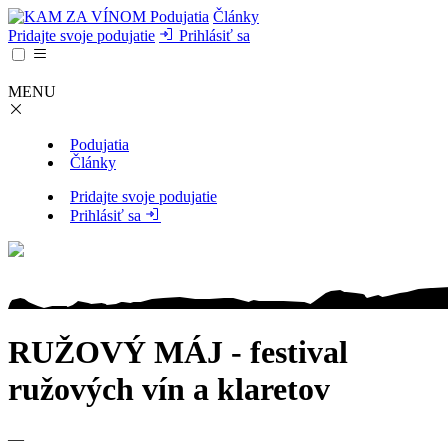
Podujatia
Články
Pridajte svoje podujatie
Prihlásiť sa
MENU
Podujatia
Články
Pridajte svoje podujatie
Prihlásiť sa
RUŽOVÝ MÁJ - festival
ružových vín a klaretov
—