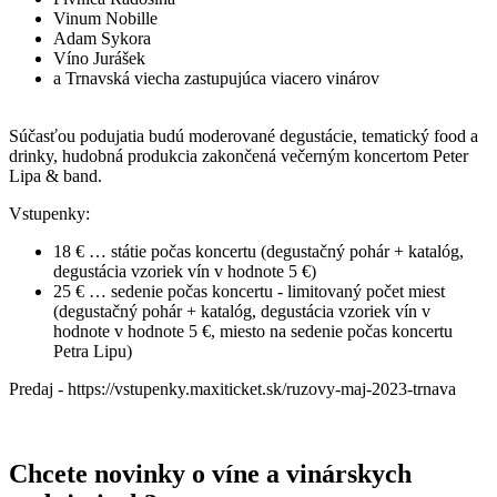
Vinum Nobille
Adam Sykora
Víno Jurášek
a Trnavská viecha zastupujúca viacero vinárov
Súčasťou podujatia budú moderované degustácie, tematický food a
drinky, hudobná produkcia zakončená večerným koncertom Peter
Lipa & band.
Vstupenky:
18 € … státie počas koncertu (degustačný pohár + katalóg,
degustácia vzoriek vín v hodnote 5 €)
25 € … sedenie počas koncertu - limitovaný počet miest
(degustačný pohár + katalóg, degustácia vzoriek vín v
hodnote v hodnote 5 €, miesto na sedenie počas koncertu
Petra Lipu)
Predaj - https://vstupenky.maxiticket.sk/ruzovy-maj-2023-trnava
Chcete novinky o víne a vinárskych