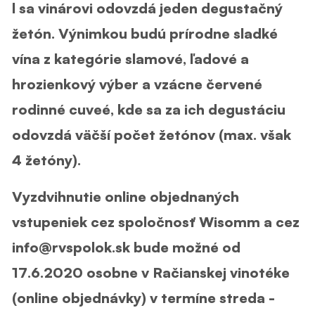
l sa vinárovi odovzdá jeden degustačný
žetón. Výnimkou budú prírodne sladké
vína z kategórie slamové, ľadové a
hrozienkový výber a vzácne červené
rodinné cuveé, kde sa za ich degustáciu
odovzdá väčší počet žetónov (max. však
4 žetóny).
Vyzdvihnutie online objednaných
vstupeniek cez spoločnosť Wisomm a cez
info@rvspolok.sk bude možné od
17.6.2020 osobne v Račianskej vinotéke
(online objednávky) v termíne streda -