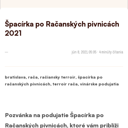
Špacírka po Račanských pivnicách
2021
—
jún 8, 2021 05:05 · 4 minúty čítania
,
,
,
bratislava
rača
račiansky terroir
špacírka po
,
,
račanských pivnicách
terroir rača
vinárske podujatia
Pozvánka na podujatie Špacírka po
Račanských pivnicách, ktoré vám priblíži