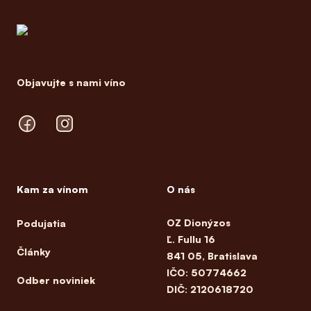
Objavujte s nami víno
Facebook
Instagram
Kam za vínom
O nás
OZ Dionýzos
Podujatia
Ľ. Fullu 16
Články
841 05, Bratislava
IČO: 50774662
Odber noviniek
DIČ: 2120618720