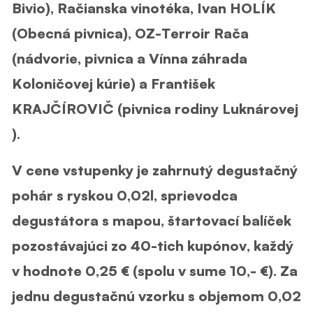
Bivio), Račianska vinotéka, Ivan HOLÍK
(Obecná pivnica), OZ-Terroir Rača
(nádvorie, pivnica a Vínna záhrada
Koloničovej kúrie) a František
KRAJČÍROVIČ (pivnica rodiny Luknárovej
).
V cene vstupenky je zahrnutý degustačný
pohár s ryskou 0,02l, sprievodca
degustátora s mapou, štartovací balíček
pozostávajúci zo 40-tich kupónov, každý
v hodnote 0,25 € (spolu v sume 10,- €). Za
jednu degustačnú vzorku s objemom 0,02