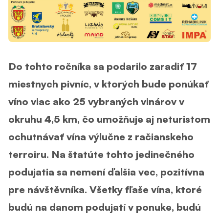
Do tohto ročníka sa podarilo zaradiť 17
miestnych pivníc, v ktorých bude ponúkať
víno viac ako 25 vybraných vinárov v
okruhu 4,5 km, čo umožňuje aj neturistom
ochutnávať vína výlučne z račianskeho
terroiru. Na štatúte tohto jedinečného
podujatia sa nemení ďalšia vec, pozitívna
pre návštěvníka. Všetky fľaše vína, ktoré
budú na danom podujatí v ponuke, budú