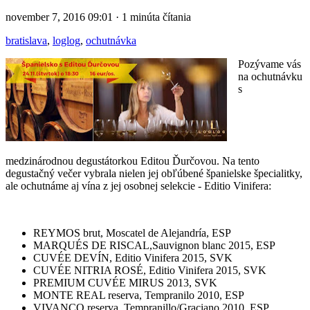
november 7, 2016 09:01 · 1 minúta čítania
bratislava
,
loglog
,
ochutnávka
Pozývame vás
na ochutnávku
s
medzinárodnou degustátorkou Editou Ďurčovou. Na tento
degustačný večer vybrala nielen jej obľúbené španielske špecialitky,
ale ochutnáme aj vína z jej osobnej selekcie - Editio Vinifera:
REYMOS brut, Moscatel de Alejandría, ESP
MARQUÉS DE RISCAL,Sauvignon blanc 2015, ESP
CUVÉE DEVÍN, Editio Vinifera 2015, SVK
CUVÉE NITRIA ROSÉ, Editio Vinifera 2015, SVK
PREMIUM CUVÉE MIRUS 2013, SVK
MONTE REAL reserva, Tempranilo 2010, ESP
VIVANCO reserva, Tempranillo/Graciano 2010, ESP