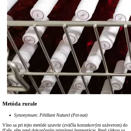
Metóda rurale
Synonymum: Pétillant Naturel (Pet-nat)
Víno sa pri tejto metóde uzavrie (zväčša korunkovým uzáverom) do
fľaše, ešte pred dokončením primárnej fermentácie. Pred zátkou sa