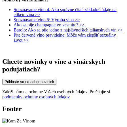
Spoznávame víno 4: Ako správne čítať základné údaje na
etikete vína >>
Spoznávame víno 5: Výroba vína >>
Ako sa pije champagne vo vesmíre? >>
Barolo: Ako sa pije jedno z najslávnejších talianskych vín >>
Pite červené víno pravidelne. Môže vám zlepšiť sexuálny
život >>
Chcete novinky o víne a vinárskych
podujatiach?
Prihláste sa na odber noviniek
Záleží nám na ochrane Vašich osobných údajov. Prečítajte si
podmienky ochrany osobných údajov
.
Footer