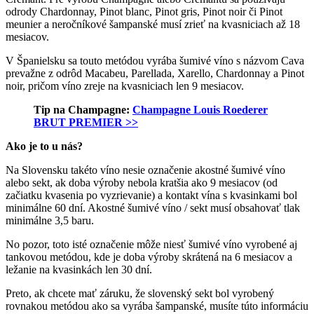
odrody Chardonnay, Pinot blanc, Pinot gris, Pinot noir či Pinot
meunier a neročníkové šampanské musí zrieť na kvasniciach až 18
mesiacov.
V Španielsku sa touto metódou vyrába šumivé víno s názvom Cava
prevažne z odrôd Macabeu, Parellada, Xarello, Chardonnay a Pinot
noir, pričom víno zreje na kvasniciach len 9 mesiacov.
Tip na Champagne:
Champagne Louis Roederer
BRUT PREMIER >>
Ako je to u nás?
Na Slovensku takéto víno nesie označenie akostné šumivé víno
alebo sekt, ak doba výroby nebola kratšia ako 9 mesiacov (od
začiatku kvasenia po vyzrievanie) a kontakt vína s kvasinkami bol
minimálne 60 dní. Akostné šumivé víno / sekt musí obsahovať tlak
minimálne 3,5 baru.
No pozor, toto isté označenie môže niesť šumivé víno vyrobené aj
tankovou metódou, kde je doba výroby skrátená na 6 mesiacov a
ležanie na kvasinkách len 30 dní.
Preto, ak chcete mať záruku, že slovenský sekt bol vyrobený
rovnakou metódou ako sa vyrába šampanské, musíte túto informáciu