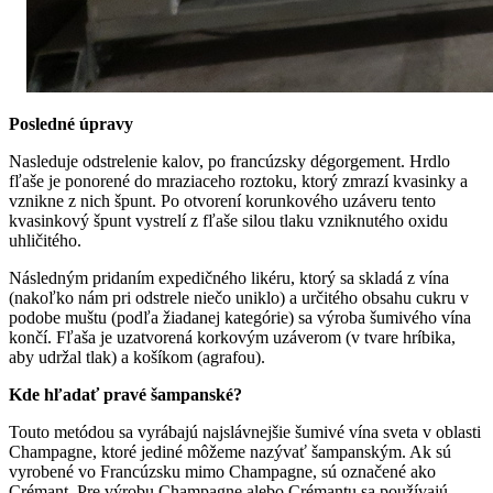
Posledné úpravy
Nasleduje odstrelenie kalov, po francúzsky dégorgement. Hrdlo
fľaše je ponorené do mraziaceho roztoku, ktorý zmrazí kvasinky a
vznikne z nich špunt. Po otvorení korunkového uzáveru tento
kvasinkový špunt vystrelí z fľaše silou tlaku vzniknutého oxidu
uhličitého.
Následným pridaním expedičného likéru, ktorý sa skladá z vína
(nakoľko nám pri odstrele niečo uniklo) a určitého obsahu cukru v
podobe muštu (podľa žiadanej kategórie) sa výroba šumivého vína
končí. Fľaša je uzatvorená korkovým uzáverom (v tvare hríbika,
aby udržal tlak) a košíkom (agrafou).
Kde hľadať pravé šampanské?
Touto metódou sa vyrábajú najslávnejšie šumivé vína sveta v oblasti
Champagne, ktoré jediné môžeme nazývať šampanským. Ak sú
vyrobené vo Francúzsku mimo Champagne, sú označené ako
Crémant. Pre výrobu Champagne alebo Crémantu sa používajú