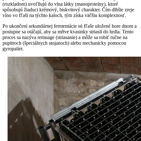
(rozkladom) uvoľňujú do vína látky (manoproteíny), ktoré
spôsobujú žiaduci krémový, biskvitový charakter. Čím dlhšie zreje
víno vo fľaši na týchto kaloch, tým získa väčšiu komplexnosť.
Po ukončení sekundárnej fermentácie sú fľaše uložené hore dnom a
postupne sa otáčajú, aby sa mŕtve kvasinky striasli do hrdla. Tento
proces sa nazýva remuage (striasanie) a môže sa robiť ručne na
pupitroch (špeciálnych stojanoch) alebo mechanicky pomocou
gyropaliet.