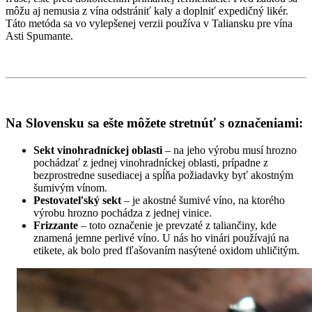
môžu aj nemusia z vína odstrániť kaly a doplniť expedičný likér.
Táto metóda sa vo vylepšenej verzii používa v Taliansku pre vína
Asti Spumante.
Na Slovensku sa ešte môžete stretnúť s označeniami:
Sekt vinohradníckej oblasti
– na jeho výrobu musí hrozno
pochádzať z jednej vinohradníckej oblasti, prípadne z
bezprostredne susediacej a spĺňa požiadavky byť akostným
šumivým vínom.
Pestovateľský sekt
– je akostné šumivé víno, na ktorého
výrobu hrozno pochádza z jednej vinice.
Frizzante
– toto označenie je prevzaté z taliančiny, kde
znamená jemne perlivé víno. U nás ho vinári používajú na
etikete, ak bolo pred fľašovaním nasýtené oxidom uhličitým.