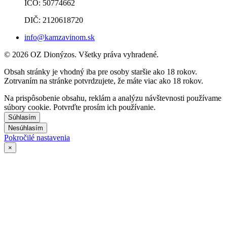
IČO: 50774662
DIČ: 2120618720
info@kamzavinom.sk
© 2026 OZ Dionýzos. Všetky práva vyhradené.
Obsah stránky je vhodný iba pre osoby staršie ako 18 rokov.
Zotrvaním na stránke potvrdzujete, že máte viac ako 18 rokov.
Na prispôsobenie obsahu, reklám a analýzu návštevnosti používame
súbory cookie. Potvrďte prosím ich používanie.
Súhlasím
Nesúhlasím
Pokročilé nastavenia
×