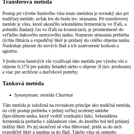
Transferová metóda
Postup pri výrobe šumivého vína touto metódou je rovnaký ako pri
tradičnej metóde, avšak len do bodu tzv. striasania. Pri transferovej
metóde je víno, ktoré ukončilo sekundárnu fermentáciu vo fľaši, a
pobudlo žiadaný čas vo fľaši na kvasniciach, je premiestnené do
veľkého tlakového nerezového tanku. Namiesto striasania prebieha
rýchla filtrácia a expedičný likér je pridaný do celého objemu tanku.
Nasleduje plnenie do nových fliaš a ich uzatvorenie korkom a
agrafou.
Výrobcovia šumivých vín využívajú túto metódu pre výrobu vín o
objeme 0,375l pre paluby lietadiel alebo o objeme 3l (tzv. jeroboam)
a viac pre archívne a darčekové potreby.
Tanková metóda
Synonymum: metóda Charmat
Táto metóda je založená na rovnakom princípe ako tradičná metóda,
no celý postup prebieha v jednej veľkej ucelenej nádobe
(špeciálnom tanku, ktorý vydrží vznikajúci tlak). Sekundárna
fermentácia prebieha v základnom víne, do ktorého bol tiež pridaný
tirážny likér. Po jej skončení sú vína filtrované, pridá sa do nich
expedičný likér a naplnia sa do fliaš. Takéto vína sú omnoho