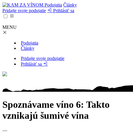
Podujatia
Články
Pridajte svoje podujatie
Prihlásiť sa
MENU
Podujatia
Články
Pridajte svoje podujatie
Prihlásiť sa
Spoznávame víno 6: Takto
vznikajú šumivé vína
—