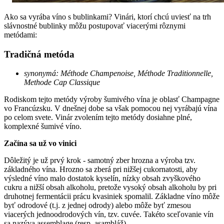
Ako sa vyrába víno s bublinkami? Vinári, ktorí chcú uviesť na trh
slávnostné bublinky môžu postupovať viacerými rôznymi
metódami:
Tradičná metóda
synonymá: Méthode Champenoise, Méthode Traditionnelle,
Methode Cap Classique
Rodiskom tejto metódy výroby šumivého vína je oblasť Champagne
vo Francúzsku. V dnešnej dobe sa však pomocou nej vyrábajú vína
po celom svete. Vinár zvolením tejto metódy dosiahne plné,
komplexné šumivé víno.
Začína sa už vo vinici
Dôležitý je už prvý krok - samotný zber hrozna a výroba tzv.
základného vína. Hrozno sa zberá pri nižšej cukornatosti, aby
výsledné víno malo dostatok kyselín, nízky obsah zvyškového
cukru a nižší obsah alkoholu, pretože vysoký obsah alkoholu by pri
druhotnej fermentácii prácu kvasiniek spomalil. Základne víno môže
byť odrodové (t.j. z jednej odrody) alebo môže byť zmesou
viacerých jednoodrodových vín, tzv. cuvée. Takéto sceľovanie vín
sa nazýva assemblage (resp. asambláž).