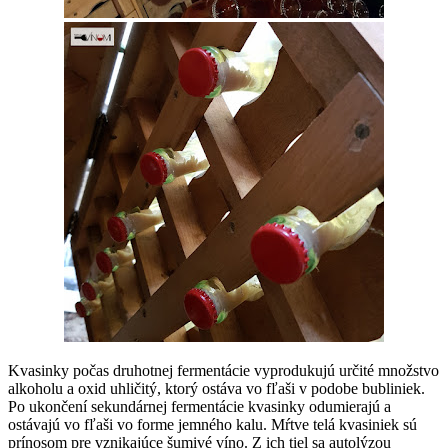
Kvasinky počas druhotnej fermentácie vyprodukujú určité množstvo
alkoholu a oxid uhličitý, ktorý ostáva vo fľaši v podobe bubliniek.
Po ukončení sekundárnej fermentácie kvasinky odumierajú a
ostávajú vo fľaši vo forme jemného kalu. Mŕtve telá kvasiniek sú
prínosom pre vznikajúce šumivé víno. Z ich tiel sa autolýzou