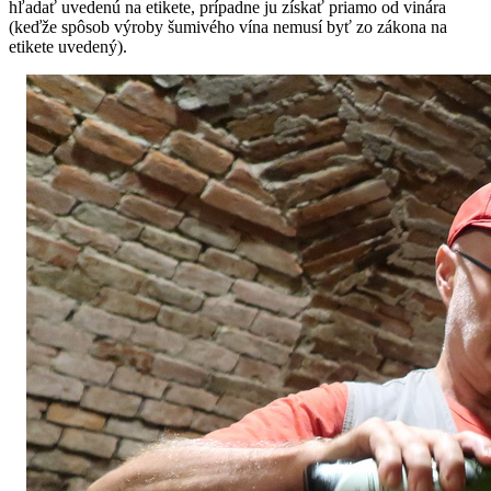
hľadať uvedenú na etikete, prípadne ju získať priamo od vinára
(keďže spôsob výroby šumivého vína nemusí byť zo zákona na
etikete uvedený).