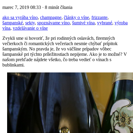
marec 7, 2019 08:33 · 8 minút čítania
ako sa vyrába víno
,
champagne
,
články o víne
,
frizzante
,
šampanské
,
sekty
,
spoznávame víno
,
šumivé vína
,
vybrané
,
výroba
vína
,
vzdelávanie o víne
Zvykli sme si hovoriť, že pri rodinných oslavách, firemných
večierkoch či romantických večeriach nesmie chýbať prípitok
šampanským. No pravda je, že vo väčšine prípadov vôbec
šampanské pri týchto príležitostiach nepijeme. Ako je to možné? V
našom prehľade nájdete všetko, čo treba vedieť o vínach s
bublinkami.