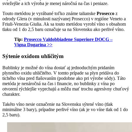
sviežejšie a ich výroba je menej náročná na čas i peniaze.
Touto metódou je vyrábané toľko známe talianske
Prosecco
z
odrody Glera (v minulosti nazývanej Prosecco) v regióne Veneto a
Friuli-Venezia Giulia. Ak sa touto metódou vyrobí víno s obsahom
tlaku od 1 do 2,5 baru označuje sa na Slovensku ako perlivé víno.
Tip:
Prosecco Valdobbiadene Superiore DOCG –
Vigna Dogarina >>
Sýtenie oxidom uhličitým
Bublinky je možné do vína dostať aj jednoduchým pridaním
plynného oxidu uhličitého. V tomto prípade sa plyn pridáva do
tichého vína pred flašovaním (podobne ako pri výrobe sódy). Táto
metóda je nenáročná na čas i financie, no bublinky z vína po
otvorení rýchlejšie vyprchajú a môžu mať trochu agresívny chuťový
charakter.
Takéto víno nesie označenie na Slovensku sýtené víno (tlak
minimálne 3 bary), prípadne perlivé víno (ak je vo víne tlak od 1 do
2,5 baru).