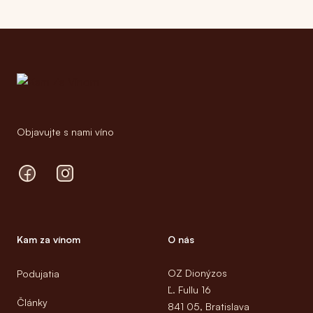
Footer
Objavujte s nami víno
Facebook
Instagram
Kam za vínom
O nás
OZ Dionýzos
Podujatia
Ľ. Fullu 16
Články
841 05, Bratislava