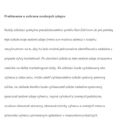
Prehlásenie o ochrane osobných údajov
Každý súťažiaci poskytne
prevádzkovateľovi
portálu KamZaVinom.sk pre potreby
tejto súťaže svoje osobné údaje (meno a e-mailovú adresu) v rozsahu
nevyhnutnom na to, aby ho bolo možné jednoznačne identifikovať a následne v
prípade výhry kontaktovať. Po ukončení súťaže sú tieto osobné údaje zmazané a
neslúžia na ďalšie marketingové účely. Ak súťažiaci bude vyžrebovaný ako
výherca a získa cenu, môže udeliť vyhlasovateľovi súťaže výslovný písomný
súhlas, na základe ktorého bude vyhlasovateľ súťaže následne oprávnený
spracúvať osobné údaje výhercu, najmä vyhotoviť a zverejniť podobizne,
zvukovo-obrazové záznamy, obrazové snímky výhercu a zverejniť meno a
priezvisko výhercu primeraným spôsobom v masovokomunikačných