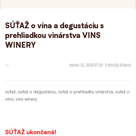
SÚŤAŽ o vína a degustáciu s
prehliadkou vinárstva VINS
WINERY
—
marec 31, 2019 07:16 · 2 minúty čítania
,
,
,
súťaž
súťaž o degustáciu
súťaž o prehliadku vinárstva
súťaž o
,
víno
vins winery
SÚŤAŽ ukončená!