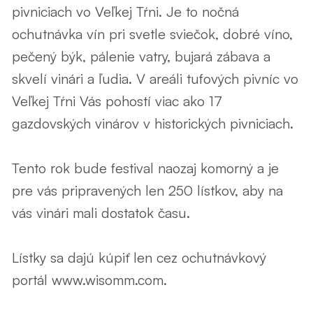
pivniciach vo Veľkej Tŕni. Je to nočná
ochutnávka vín pri svetle sviečok, dobré víno,
pečený býk, pálenie vatry, bujará zábava a
skvelí vinári a ľudia. V areáli tufových pivníc vo
Veľkej Tŕni Vás pohostí viac ako 17
gazdovských vinárov v historických pivniciach.
Tento rok bude festival naozaj komorný a je
pre vás pripravených len 250 lístkov, aby na
vás vinári mali dostatok času.
Lístky sa dajú kúpiť len cez ochutnávkový
portál www.wisomm.com.