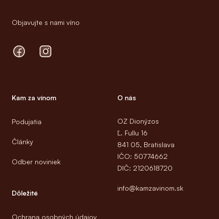
Objavujte s nami víno
Facebook
Instagram
Kam za vínom
O nás
OZ Dionýzos
Podujatia
Ľ. Fullu 16
Články
841 05, Bratislava
IČO: 50774662
Odber noviniek
DIČ: 2120618720
info@kamzavinom.sk
Dôležité
Ochrana osobných údajov