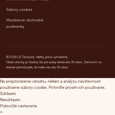
Súbory cookies
Všeobecné obchodné
podmienky
© 2026 OZ Dionýzos. Všetky práva vyhradené.
Obsah stránky je vhodný iba pre osoby staršie ako 18 rokov. Zotrvaním na
stránke potvrdzujete, že máte viac ako 18 rokov.
Na prispôsobenie obsahu, reklám a analýzu návštevnosti
používame súbory cookie. Potvrďte prosím ich používanie.
Súhlasím
Nesúhlasím
Pokročilé nastavenia
×