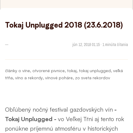
Tokaj Unplugged 2018 (23.6.2018)
—
jún 12, 2018 01:15 · 1 minúta čítania
,
,
,
,
články o víne
otvorené pivnice
tokaj
tokaj unplugged
veľká
,
,
,
tŕňa
víno a rekordy
vínové poháre
zo sveta rekordov
Obľúbený nočný festival gazdovských vín
-
Tokaj Unplugged -
vo Veľkej Tŕni aj tento rok
ponúkne príjemnú atmosféru v historických