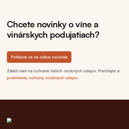
Chcete novinky o víne a
vinárskych podujatiach?
Prihláste sa na odber noviniek
Záleží nám na ochrane Vašich osobných údajov. Prečítajte si
podmienky ochrany osobných údajov
.
Footer