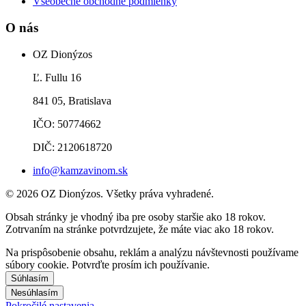
Všeobecné obchodné podmienky
O nás
OZ Dionýzos
Ľ. Fullu 16
841 05, Bratislava
IČO: 50774662
DIČ: 2120618720
info@kamzavinom.sk
© 2026 OZ Dionýzos. Všetky práva vyhradené.
Obsah stránky je vhodný iba pre osoby staršie ako 18 rokov.
Zotrvaním na stránke potvrdzujete, že máte viac ako 18 rokov.
Na prispôsobenie obsahu, reklám a analýzu návštevnosti používame
súbory cookie. Potvrďte prosím ich používanie.
Súhlasím
Nesúhlasím
Pokročilé nastavenia