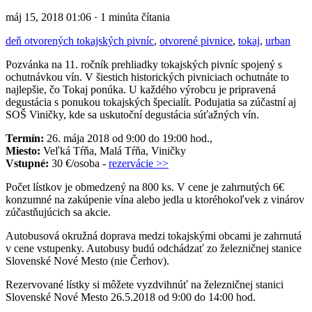
máj 15, 2018 01:06 · 1 minúta čítania
deň otvorených tokajských pivníc
,
otvorené pivnice
,
tokaj
,
urban
Pozvánka na 11. ročník prehliadky tokajských pivníc spojený s
ochutnávkou vín. V šiestich historických pivniciach ochutnáte to
najlepšie, čo Tokaj ponúka. U každého výrobcu je pripravená
degustácia s ponukou tokajských špecialít. Podujatia sa zúčastní aj
SOŠ Viničky, kde sa uskutoční degustácia súťažných vín.
Termín:
26. mája 2018 od 9:00 do 19:00 hod.,
Miesto:
Veľká Tŕňa, Malá Tŕňa, Viničky
Vstupné:
30 €/osoba -
rezervácie >>
Počet lístkov je obmedzený na 800 ks. V cene je zahrnutých 6€
konzumné na zakúpenie vína alebo jedla u ktoréhokoľvek z vinárov
zúčastňujúcich sa akcie.
Autobusová okružná doprava medzi tokajskými obcami je zahrnutá
v cene vstupenky. Autobusy budú odchádzať zo železničnej stanice
Slovenské Nové Mesto (nie Čerhov).
Rezervované lístky si môžete vyzdvihnúť na železničnej stanici
Slovenské Nové Mesto 26.5.2018 od 9:00 do 14:00 hod.