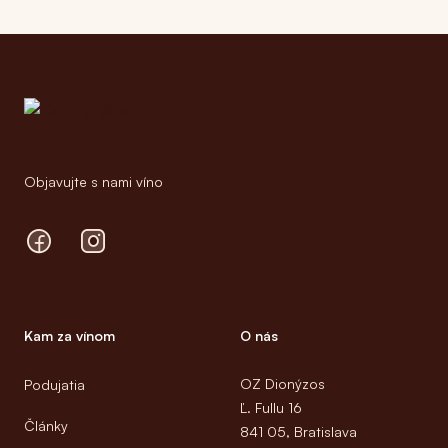
Footer
Objavujte s nami víno
Facebook
Instagram
Kam za vínom
O nás
OZ Dionýzos
Podujatia
Ľ. Fullu 16
Články
841 05, Bratislava