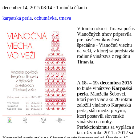
december 14, 2015 08:14 · 1 minúta čítania
karpatská perla
,
ochutnávka
,
trnava
V tomto roku si Trnava počas
Vianočných trhov pripravila
pre návštevníkov čosi
špeciálne - Vianočnú viechu
na veži, v ktorej sa predstavia
rodinné vinárstva z regiónu
Tirnavia.
A
18. – 19. decembra 2015
to bude vinárstvo
Karpaská
perla
. Manželia Šebovci,
ktorí pred viac ako 20 rokmi
založili vinárstvo Karpatská
perla, stáli medzi prvými,
ktorí postavili slovenské
vinárstvo na nohy.
Perfekcionizmus sa vypláca a
tak už v roku 2011 a 2012 sa