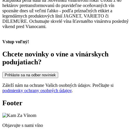
Karpatská perla stala na Slovensku vinárstvom roka! Úrodu z 46
hektárov pretransformovanú do pravideľne oceňovaných vín
spoznáte dnes už veľmi ľahko - podľa príznačných etikiet a
legendárnych produktových línií JAGNET, VARIETO či
DILEMURE. Ochutnajte skvelé vína šťavnatého vinárstva posledný
víkend pred Vianocami.
Vstup voľný!
Chcete novinky o víne a vinárskych
podujatiach?
Prihláste sa na odber noviniek
Záleží nám na ochrane Vašich osobných údajov. Prečítajte si
podmienky ochrany osobných údajov
.
Footer
Objavujte s nami víno