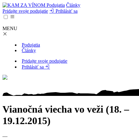
Podujatia
Články
Pridajte svoje podujatie
Prihlásiť sa
MENU
Podujatia
Články
Pridajte svoje podujatie
Prihlásiť sa
Vianočná viecha vo veži (18. –
19.12.2015)
—