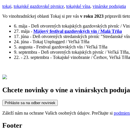
tokaj
,
tokajské gazdovské pivnice
,
tokajské vína
,
vinárske podujatia
Vo vinohradníckej oblasti Tokaj si pre vás
v roku 2023
pripravili tiet
6. mája - Deň otvorených tokajských gazdovských pivníc / Vin
27. mája -
Májový festival gazdovských vín / Malá Tŕňa
17. júna - Deň otvorených stredanských pivníc "Stredanské vín
24. júna - Tokaj Unplugged / Veľká Tŕňa
5. augusta - Festival gazdovských vín / Veľká Tŕňa
9. septembra - Deň otvorených tokajských pivníc / Veľká Tŕňa
22. - 23. septembra - Tokajské vinobranie / Čerhov, Veľká Tŕň
Chcete novinky o víne a vinárskych poduja
Prihláste sa na odber noviniek
Záleží nám na ochrane Vašich osobných údajov. Prečítajte si
podmien
Footer