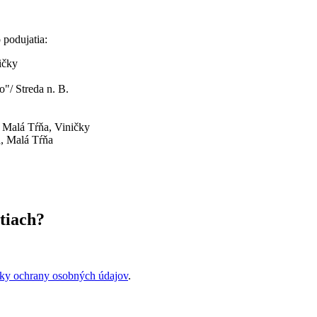
o podujatia:
ičky
o"/ Streda n. B.
, Malá Tŕňa, Viničky
a, Malá Tŕňa
tiach?
ky ochrany osobných údajov
.