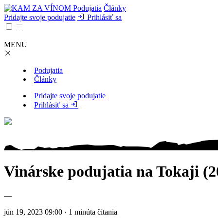
Podujatia
Články
Pridajte svoje podujatie
Prihlásiť sa
MENU
Podujatia
Články
Pridajte svoje podujatie
Prihlásiť sa
Vinárske podujatia na Tokaji (2
—
jún 19, 2023 09:00 · 1 minúta čítania