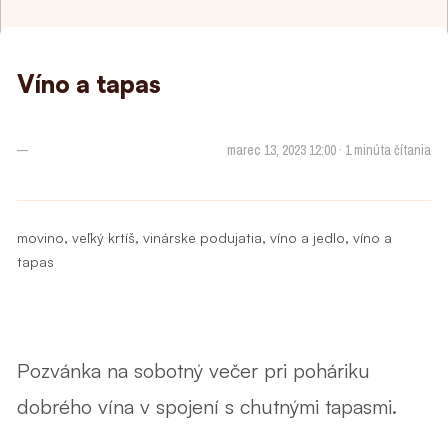
Víno a tapas
—
marec 13, 2023 12:00 · 1 minúta čítania
,
,
,
,
movino
veľký krtíš
vinárske podujatia
víno a jedlo
víno a
tapas
Pozvánka na sobotný večer pri poháriku
dobrého vína v spojení s chutnými tapasmi.