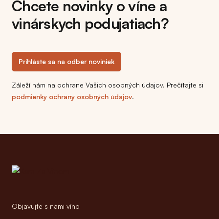
Chcete novinky o víne a
vinárskych podujatiach?
Prihláste sa na odber noviniek
Záleží nám na ochrane Vašich osobných údajov. Prečítajte si
podmienky ochrany osobných údajov
.
Footer
Objavujte s nami víno