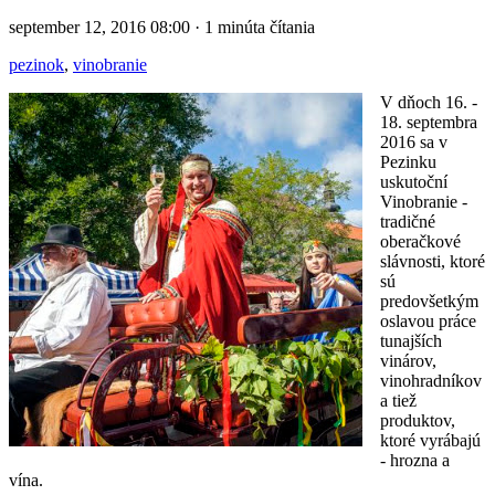
september 12, 2016 08:00 · 1 minúta čítania
pezinok
,
vinobranie
V dňoch 16. -
18. septembra
2016 sa v
Pezinku
uskutoční
Vinobranie -
tradičné
oberačkové
slávnosti, ktoré
sú
predovšetkým
oslavou práce
tunajších
vinárov,
vinohradníkov
a tiež
produktov,
ktoré vyrábajú
- hrozna a
vína.