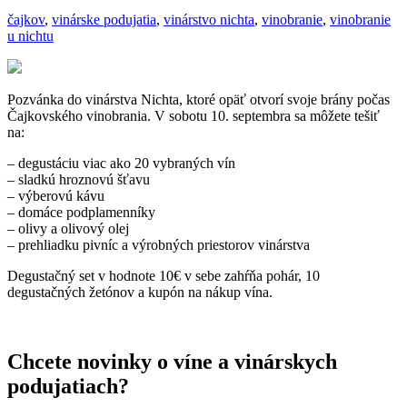
čajkov
,
vinárske podujatia
,
vinárstvo nichta
,
vinobranie
,
vinobranie
u nichtu
Pozvánka do vinárstva Nichta, ktoré opäť otvorí svoje brány počas
Čajkovského vinobrania. V sobotu 10. septembra sa môžete tešiť
na:
– degustáciu viac ako 20 vybraných vín
– sladkú hroznovú šťavu
– výberovú kávu
– domáce podplamenníky
– olivy a olivový olej
– prehliadku pivníc a výrobných priestorov vinárstva
Degustačný set v hodnote 10€ v sebe zahŕňa pohár, 10
degustačných žetónov a kupón na nákup vína.
Chcete novinky o víne a vinárskych
podujatiach?