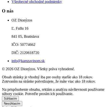
Všeobecné obchodné podmienky
O nás
OZ Dionýzos
Ľ. Fullu 16
841 05, Bratislava
IČO: 50774662
DIČ: 2120618720
info@kamzavinom.sk
© 2026 OZ Dionýzos. Všetky práva vyhradené.
Obsah stránky je vhodný iba pre osoby staršie ako 18 rokov.
Zotrvaním na stránke potvrdzujete, že máte viac ako 18 rokov.
Na prispôsobenie obsahu, reklám a analýzu návštevnosti používame
súbory cookie. Potvrďte prosím ich používanie.
Súhlasím
Nesúhlasím