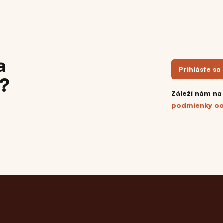
a
Prihláste sa
h?
Záleží nám na
podmienky oc