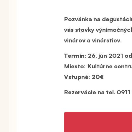
Pozvánka na degustáciu
vás stovky výnimočných
vinárov a vinárstiev.
Termín:
26. jún 2021 o
Miesto:
Kultúrne centr
Vstupné:
20€
Rezervácie na tel. 091