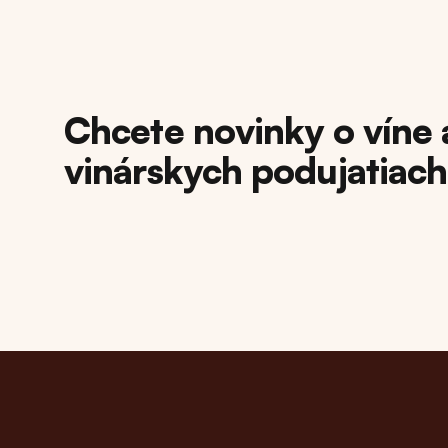
Chcete novinky o víne 
vinárskych podujatiac
Footer