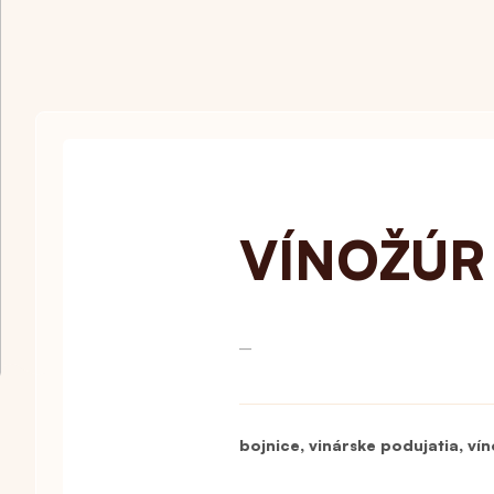
VÍNOŽÚR
—
,
,
bojnice
vinárske podujatia
vín