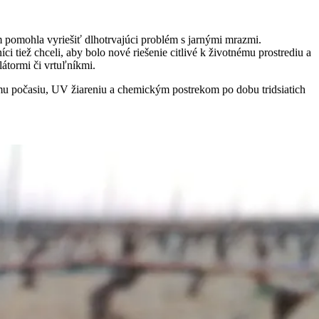
 pomohla vyriešiť dlhotrvajúci problém s jarnými mrazmi.
i tiež chceli, aby bolo nové riešenie citlivé k životnému prostrediu a
átormi či vrtuľníkmi.
ému počasiu, UV žiareniu a chemickým postrekom po dobu tridsiatich