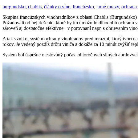
burgundsko
,
chablis
,
články o víne
,
francúzsko
,
jarné mrazy
,
ochrana 
Skupina francúzskych vinohradníkov z oblasti Chablis (Burgundsko) 
Požadovali od nej riešenie, ktoré by im umožnilo dlhodobú ochranu vini
zároveň aj dostatočne efektívne - v porovnaní napr. s ohrievaním vin
A tak vznikol systém ochrany vinohradov pred mrazmi, ktorý tvorí na
rokov. Je vedený pozdĺž drôtu viniča a dokáže za 10 minút zvýšiť tep
Systém bol úspešne otestovaný počas tohtoročných silných aprílový