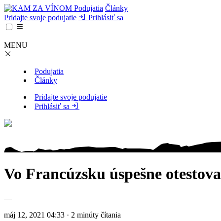
Podujatia
Články
Pridajte svoje podujatie
Prihlásiť sa
MENU
Podujatia
Články
Pridajte svoje podujatie
Prihlásiť sa
Vo Francúzsku úspešne otestova
—
máj 12, 2021 04:33 · 2 minúty čítania