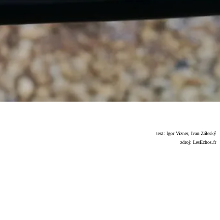
text: Igor Vizner, Ivan Záleský
zdroj: LesEchos.fr