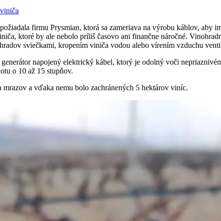
viniča
požiadala firmu Prysmian, ktorá sa zameriava na výrobu káblov, aby im
ča, ktoré by ale nebolo príliš časovo ani finančne náročné. Vinohradníc
ohradov sviečkami, kropením viniča vodou alebo vírením vzduchu ventil
 generátor napojený elektrický kábel, ktorý je odolný voči nepriazniv
lotu o 10 až 15 stupňov.
ch mrazov a vďaka nemu bolo zachránených 5 hektárov viníc.