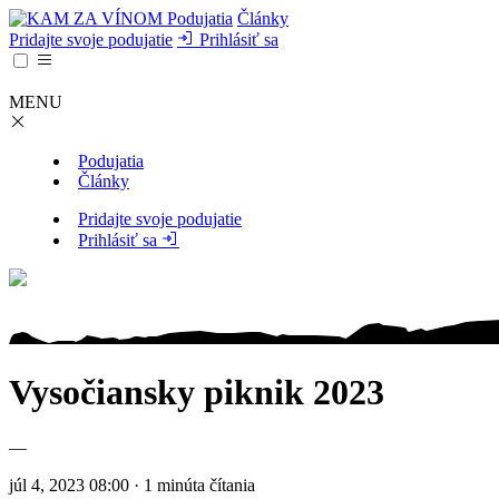
Podujatia
Články
Pridajte svoje podujatie
Prihlásiť sa
MENU
Podujatia
Články
Pridajte svoje podujatie
Prihlásiť sa
Vysočiansky piknik 2023
—
júl 4, 2023 08:00 · 1 minúta čítania