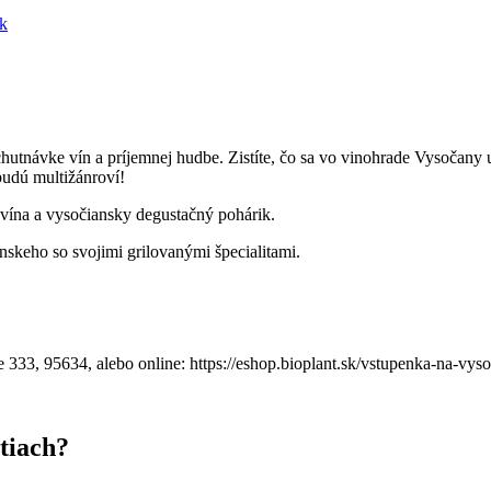
ik
návke vín a príjemnej hudbe. Zistíte, čo sa vo vinohrade Vysočany urod
 budú multižánroví!
 vína a vysočiansky degustačný pohárik.
ánskeho so svojimi grilovanými špecialitami.
e 333, 95634, alebo online: https://eshop.bioplant.sk/vstupenka-na-vy
tiach?