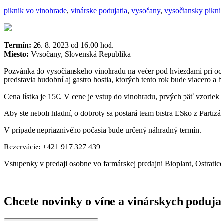
piknik vo vinohrade
,
vinárske podujatia
,
vysočany
,
vysočiansky pikn
Termín:
26. 8. 2023 od 16.00 hod.
Miesto:
Vysočany, Slovenská Republika
Pozvánka do vysočianskeho vinohradu na večer pod hviezdami pri ochut
predstavia hudobní aj gastro hostia, ktorých tento rok bude viacero a
Cena lístka je 15€. V cene je vstup do vinohradu, prvých päť vzoriek
Aby ste neboli hladní, o dobroty sa postará team bistra ESko z Partiz
V prípade nepriaznivého počasia bude určený náhradný termín.
Rezervácie: +421 917 327 439
Vstupenky v predaji osobne vo farmárskej predajni Bioplant, Ostratic
Chcete novinky o víne a vinárskych poduja