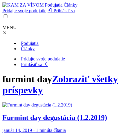
Podujatia
Články
Pridajte svoje podujatie
Prihlásiť sa
MENU
Podujatia
Články
Pridajte svoje podujatie
Prihlásiť sa
furmint day
Zobraziť všetky
príspevky
Furmint day degustácia (1.2.2019)
január 14, 2019 · 1 minúta čítania