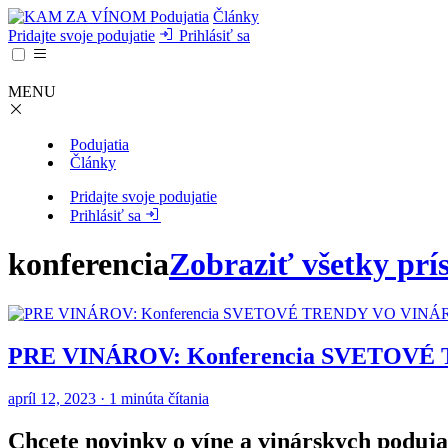
Podujatia
Články
Pridajte svoje podujatie
Prihlásiť sa
MENU
Podujatia
Články
Pridajte svoje podujatie
Prihlásiť sa
konferencia
Zobraziť všetky prí
PRE VINÁROV: Konferencia SVETOV
apríl 12, 2023 · 1 minúta čítania
Chcete novinky o víne a vinárskych poduja