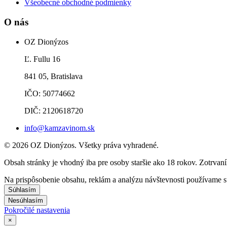
Všeobecné obchodné podmienky
O nás
OZ Dionýzos
Ľ. Fullu 16
841 05, Bratislava
IČO: 50774662
DIČ: 2120618720
info@kamzavinom.sk
© 2026 OZ Dionýzos. Všetky práva vyhradené.
Obsah stránky je vhodný iba pre osoby staršie ako 18 rokov. Zotrvaní
Na prispôsobenie obsahu, reklám a analýzu návštevnosti používame s
Súhlasím
Nesúhlasím
Pokročilé nastavenia
×