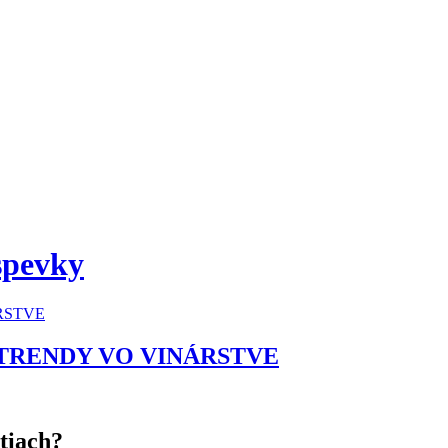
spevky
É TRENDY VO VINÁRSTVE
tiach?