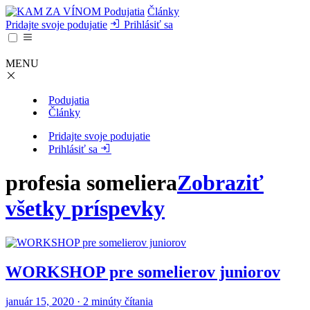
Podujatia
Články
Pridajte svoje podujatie
Prihlásiť sa
MENU
Podujatia
Články
Pridajte svoje podujatie
Prihlásiť sa
profesia someliera
Zobraziť
všetky príspevky
WORKSHOP pre somelierov juniorov
január 15, 2020 · 2 minúty čítania