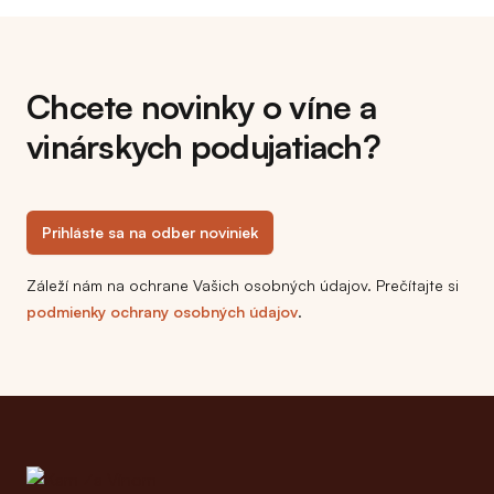
Chcete novinky o víne a
vinárskych podujatiach?
Prihláste sa na odber noviniek
Záleží nám na ochrane Vašich osobných údajov. Prečítajte si
podmienky ochrany osobných údajov
.
Footer