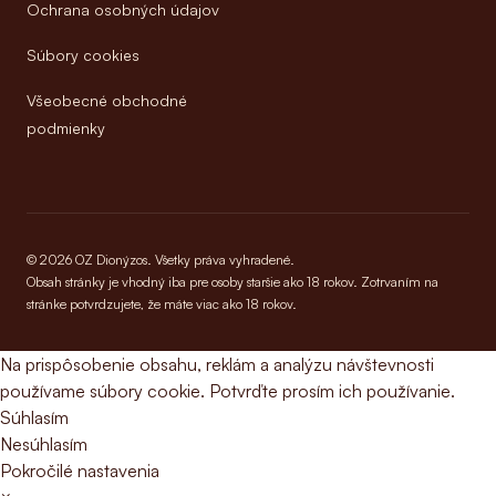
Ochrana osobných údajov
Súbory cookies
Všeobecné obchodné
podmienky
© 2026 OZ Dionýzos. Všetky práva vyhradené.
Obsah stránky je vhodný iba pre osoby staršie ako 18 rokov. Zotrvaním na
stránke potvrdzujete, že máte viac ako 18 rokov.
Na prispôsobenie obsahu, reklám a analýzu návštevnosti
používame súbory cookie. Potvrďte prosím ich používanie.
Súhlasím
Nesúhlasím
Pokročilé nastavenia