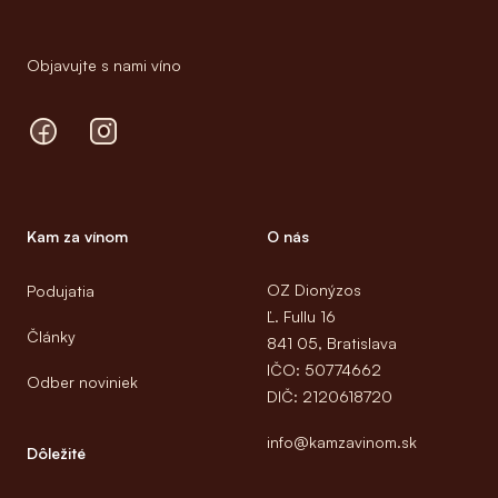
Objavujte s nami víno
Facebook
Instagram
Kam za vínom
O nás
OZ Dionýzos
Podujatia
Ľ. Fullu 16
Články
841 05, Bratislava
IČO: 50774662
Odber noviniek
DIČ: 2120618720
info@kamzavinom.sk
Dôležité