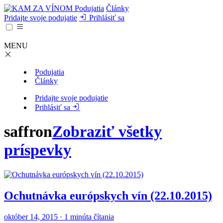
Podujatia
Články
Pridajte svoje podujatie
Prihlásiť sa
MENU
Podujatia
Články
Pridajte svoje podujatie
Prihlásiť sa
saffron
Zobraziť všetky
príspevky
Ochutnávka európskych vín (22.10.2015)
október 14, 2015 · 1 minúta čítania