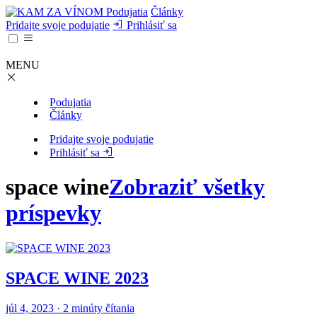
Podujatia
Články
Pridajte svoje podujatie
Prihlásiť sa
MENU
Podujatia
Články
Pridajte svoje podujatie
Prihlásiť sa
space wine
Zobraziť všetky
príspevky
SPACE WINE 2023
júl 4, 2023 · 2 minúty čítania