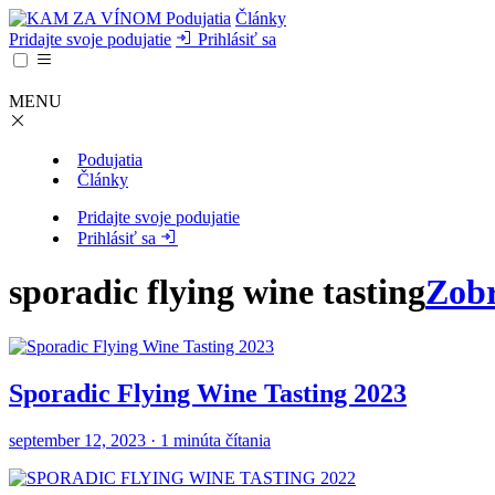
Podujatia
Články
Pridajte svoje podujatie
Prihlásiť sa
MENU
Podujatia
Články
Pridajte svoje podujatie
Prihlásiť sa
sporadic flying wine tasting
Zobr
Sporadic Flying Wine Tasting 2023
september 12, 2023 · 1 minúta čítania