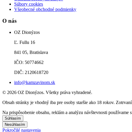
Súbory cookies
Všeobecné obchodné podmienky
O nás
OZ Dionýzos
Ľ. Fullu 16
841 05, Bratislava
IČO: 50774662
DIČ: 2120618720
info@kamzavinom.sk
© 2026 OZ Dionýzos. Všetky práva vyhradené.
Obsah stránky je vhodný iba pre osoby staršie ako 18 rokov. Zotrvaní
Na prispôsobenie obsahu, reklám a analýzu návštevnosti používame s
Súhlasím
Nesúhlasím
Pokročilé nastavenia