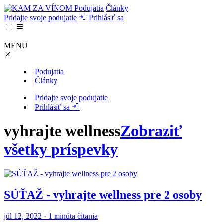
Podujatia
Články
Pridajte svoje podujatie
Prihlásiť sa
MENU
Podujatia
Články
Pridajte svoje podujatie
Prihlásiť sa
vyhrajte wellness
Zobraziť
všetky príspevky
SÚŤAŽ - vyhrajte wellness pre 2 osoby
júl 12, 2022 · 1 minúta čítania