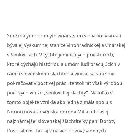
Sme malým rodinným vinárstvom sídliacim v areáli
bývalej Výskumnej stanice vinohradníckej a vinárskej
v Šenkviciach. V týchto jedinečných priestoroch,
ktoré dýchajú históriou a umom ľudí pracujúcich v
rámci slovenského šľachtenia viniča, sa snažíme
pokračovať v poctivej práci, tentokrát však výrobou
poctivých vín zo „šenkvickej šľachty“. Nakoľko v
tomto objekte vznikla ako jedna z mála spolu s
Noriou nová slovenská odroda Mília od našej
najznámejšej slovenskej šľachtiteľky pani Doroty
Pospíšilovej, tak aj v našich novovysadených