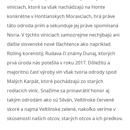
viniciach, ktoré sa však nachádzajú na Honte
konkrétne v Hontianskych Moravciach, hrá práve
táto odroda prím a sekunduje jej práve spomínaná
Noria. V týchto viniciach samozrejme nechýbajú ani
ďalšie slovenské nové šľachtence ako napríklad
Rizling korenistý, Rudava či známy Dunaj, ktorých
prvá úroda nás potešila v roku 2017. Dôležitú a
majoritnú časť výroby vín však tvoria odrody spod
Malých Karpát, ktoré pochádzajú zo starých
rodiacich viníc. Snažíme sa prinavrátiť honor aj
takým odrodám ako sú Silván, Veltlínske červené
skoré a najmä Veltlínske zelené, nakoľko veríme v
skúsenosti našich otcov, starých otcov a ich predkov.