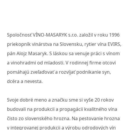
Spoločnosť VÍNO-MASARYK s.r.o. založil v roku 1996
priekopník vinárstva na Slovensku, rytier vína EVIRS,
pán Alojz Masaryk. S láskou sa venuje práci s vínom
a vinohradmi od mladosti. V rodinnej firme otcovi
pomáhajú zveľaďovať a rozvíjať podnikanie syn,
dcéra a nevesta.
Svoje dobré meno a značku sme si vyše 20 rokov
budovali na produkcii a propagácii kvalitného vína
čisto zo slovenského hrozna. Na pestovanie hrozna
v integrovanej produkcii a výrobu odrodových vín