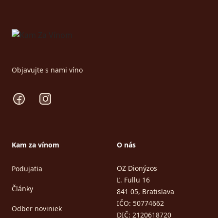
Footer
Objavujte s nami víno
Facebook
Instagram
Kam za vínom
O nás
OZ Dionýzos
Podujatia
Ľ. Fullu 16
Články
841 05, Bratislava
IČO: 50774662
Odber noviniek
DIČ: 2120618720