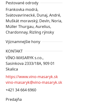
Pestované odrody
Frankovka modrá,
Svätovavrinecké, Dunaj, André,
Muškát moravský, Devín, Noria,
Müller Thurgau, Aurelius,
Chardonnay, Rizling rýnsky
Významnejšie hony
KONTAKT
VÍNO-MASARYK s.r.o.,
Sasinkova 2333/18A, 909 01
Skalica
https://www.vino-masaryk.sk
vino-masaryk@vino-masaryk.sk
+421 34 664 6960
Predajňa