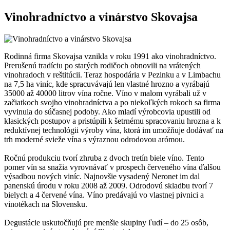
Vinohradníctvo a vinárstvo Skovajsa
Rodinná firma Skovajsa vznikla v roku 1991 ako vinohradníctvo.
Prerušenú tradíciu po starých rodičoch obnovili na vrátených
vinohradoch v reštitúcii. Teraz hospodária v Pezinku a v Limbachu
na 7,5 ha viníc, kde spracuvávajú len vlastné hrozno a vyrábajú
35000 až 40000 litrov vína ročne. Víno v malom vyrábali už v
začiatkoch svojho vinohradníctva a po niekoľkých rokoch sa firma
vyvinula do súčasnej podoby. Ako mladí výrobcovia upustili od
klasických postupov a pristúpili k šetrnému spracovaniu hrozna a k
reduktívnej technológii výroby vína, ktorá im umožňuje dodávať na
trh moderné svieže vína s výraznou odrodovou arómou.
Ročnú produkciu tvorí zhruba z dvoch tretín biele víno. Tento
pomer vín sa snažia vyrovnávať v prospech červeného vína ďalšou
výsadbou nových viníc. Najnovšie vysadený Neronet im dal
panenskú úrodu v roku 2008 až 2009. Odrodovú skladbu tvorí 7
bielych a 4 červené vína. Víno predávajú vo vlastnej pivnici a
vinotékach na Slovensku.
Degustácie uskutočňujú pre menšie skupiny ľudí – do 25 osôb,