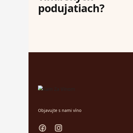
podujatiach?
Footer
Objavujte s nami víno
Facebook
Instagram