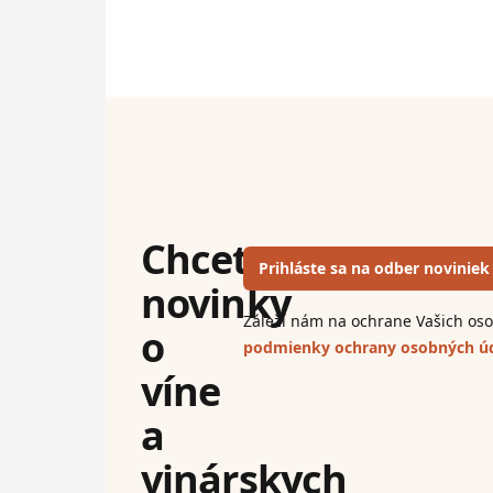
Chcete
Prihláste sa na odber noviniek
novinky
Záleží nám na ochrane Vašich osob
o
podmienky ochrany osobných ú
víne
a
vinárskych