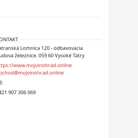
ONTAKT
atranská Lomnica 120 - odbavovacia
udova železnice. 059 60 Vysoké Tatry
ttps://www.mojvinohrad.online
bchod@mojvinohrad.online
B:
421 907 306 069