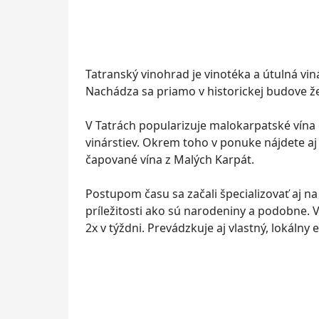
Tatranský vinohrad je vinotéka a útulná vin
Nachádza sa priamo v historickej budove že
V Tatrách popularizuje malokarpatské vína
vinárstiev. Okrem toho v ponuke nájdete aj
čapované vína z Malých Karpát.
Postupom času sa začali špecializovať aj na
príležitosti ako sú narodeniny a podobne. V
2x v týždni. Prevádzkuje aj vlastný, lokálny 