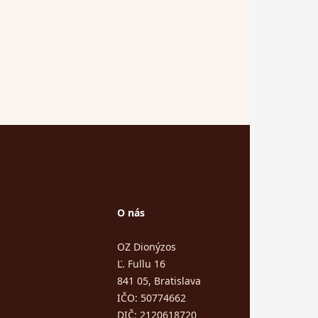
O nás
OZ Dionýzos
Ľ. Fullu 16
841 05, Bratislava
IČO: 50774662
DIČ: 2120618720