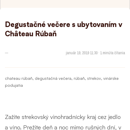
Degustačné večere s ubytovaním v
Château Rúbaň
—
január 19, 2019 11:30 · 1 minúta čítania
,
,
,
,
chateau rúbaň
degustačná večera
rúbaň
strekov
vinárske
podujatia
Zažite strekovský vinohradnícky kraj cez jedlo
a víno. Prežite deň a noc mimo rušných dní, v