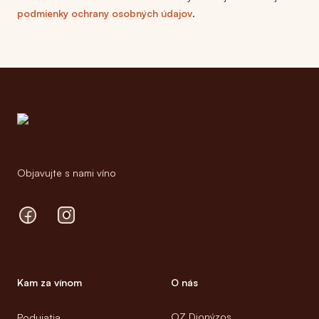
podmienky ochrany osobných údajov
.
Footer
Objavujte s nami víno
Facebook
Instagram
Kam za vínom
O nás
OZ Dionýzos
Podujatia