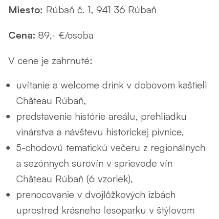
Miesto:
Rúbaň č. 1, 941 36 Rúbaň
Cena:
89,- €/osoba
V cene je zahrnuté:
uvítanie a welcome drink v dobovom kaštieli
Château Rúbaň,
predstavenie histórie areálu, prehliadku
vinárstva a návštevu historickej pivnice,
5-chodovú tematickú večeru z regionálnych
a sezónnych surovín v sprievode vín
Château Rúbaň (6 vzoriek),
prenocovanie v dvojlôžkových izbách
uprostred krásneho lesoparku v štýlovom