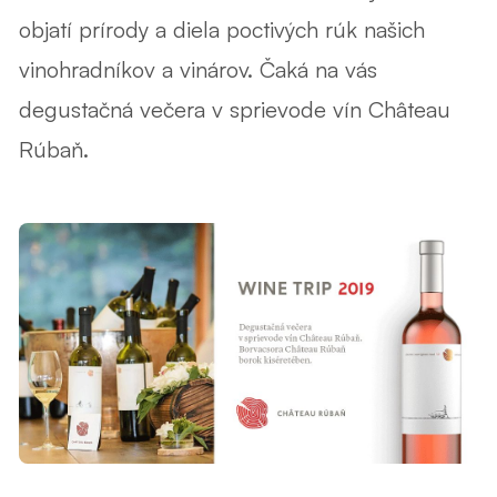
objatí prírody a diela poctivých rúk našich
vinohradníkov a vinárov. Čaká na vás
degustačná večera v sprievode vín Château
Rúbaň.