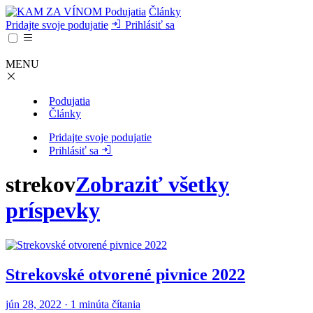
Podujatia
Články
Pridajte svoje podujatie
Prihlásiť sa
MENU
Podujatia
Články
Pridajte svoje podujatie
Prihlásiť sa
strekov
Zobraziť všetky
príspevky
Strekovské otvorené pivnice 2022
jún 28, 2022 · 1 minúta čítania