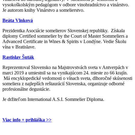
vysokoškolským pedagógom v odbore vinohradníctvo a vinárstvo.
Je autorom knihy Vinárstvo a somelierstvo.
Beáta Vlnková
Prezidentka Asociácie somelierov Slovenskej republiky. Získala
diplomy Certified sommelier by the Court of Master Sommeliers a
Advanced Certificate in Wines & Spirits v Londýne. Vedie Školu
vína v Bratislave.
Rastislav Šuták
Reprezentoval Slovensko na Majstrovstvách sveta v Antverpách v
marci 2019 a umiestnil sa na vynikajúcom 24. mieste zo 66 krajín.
Má encyklopedické vedomosti o vínach sveta, dlhoročné skúsenosti
someliera z najlepších reštaurácií Slovenska, organizuje odborné
profesionálne degustácie.
Je držiteľom International A.S.I. Sommelier Diploma.
Viac info + prihláška >>