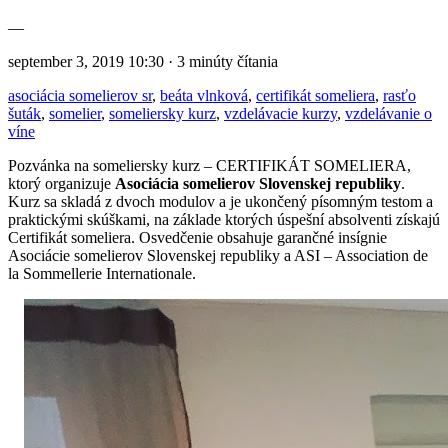
—
september 3, 2019 10:30 · 3 minúty čítania
asociácia somelierov sr
,
beáta vlnková
,
certifikát someliera
,
rasťo
šuták
,
somelier
,
someliersky kurz
,
vzdelávacie kurzy
,
vzdelávanie o
víne
Pozvánka na someliersky kurz – CERTIFIKÁT SOMELIERA,
ktorý organizuje
Asociácia somelierov Slovenskej republiky
.
Kurz sa skladá z dvoch modulov a je ukončený písomným testom a
praktickými skúškami, na základe ktorých úspešní absolventi získajú
Certifikát someliera. Osvedčenie obsahuje garančné insígnie
Asociácie somelierov Slovenskej republiky a ASI – Association de
la Sommellerie Internationale.