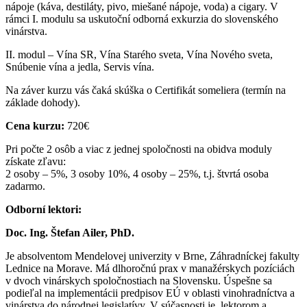
nápoje (káva, destiláty, pivo, miešané nápoje, voda) a cigary. V
rámci I. modulu sa uskutoční odborná exkurzia do slovenského
vinárstva.
II. modul – Vína SR, Vína Starého sveta, Vína Nového sveta,
Snúbenie vína a jedla, Servis vína.
Na záver kurzu vás čaká skúška o Certifikát someliera (termín na
základe dohody).
Cena kurzu:
720€
Pri počte 2 osôb a viac z jednej spoločnosti na obidva moduly
získate zľavu:
2 osoby – 5%, 3 osoby 10%, 4 osoby – 25%, t.j. štvrtá osoba
zadarmo.
Odborní lektori:
Doc. Ing. Štefan Ailer, PhD.
Je absolventom Mendelovej univerzity v Brne, Záhradníckej fakulty
Lednice na Morave. Má dlhoročnú prax v manažérskych pozíciách
v dvoch vinárskych spoločnostiach na Slovensku. Úspešne sa
podieľal na implementácii predpisov EÚ v oblasti vinohradníctva a
vinárstva do národnej legislatívy. V súčasnosti je lektorom a