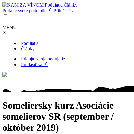
Podujatia
Články
Pridajte svoje podujatie
Prihlásiť sa
MENU
Podujatia
Články
Pridajte svoje podujatie
Prihlásiť sa
Someliersky kurz Asociácie
somelierov SR (september /
október 2019)